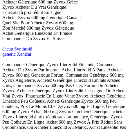
Acheter Générique 600 mg Zyvox Grèce
Zyvox Acheter Du Vrai Générique
Linezolid à prix réduit En Ligne
Acheter Zyvox 600 mg Generique Canada
Quel Site Pour Acheter Zyvox 600 mg
Bon Marché 600 mg Zyvox Générique
Achat Generique Linezolid En France
Commander Du Zyvox En Suisse
cheap Synthroid
generic Xenical
Commander Générique Zyvox Linezolid Finlande, Comment
Acheter Du Zyvox Par Internet, Achat Linezolid A Paris, Acheter
Zyvox 600 mg Generique Forum, Commander Générique 600 mg
Zyvox Angleterre, Achetez Générique Linezolid Émirats Arabes
Unis, Commander Zyvox 600 mg Pas Cher, Forum Ou Acheter
Zyvox, Acheter Générique Zyvox Linezolid L’espagne, Ou Acheter
Vrai Zyvox, Pharmacie En Ligne Vente Zyvox, Achetez Générique
Linezolid Peu Coûteux, Acheté Générique Zyvox 600 mg Peu
Coûteux, Prix Le Moins Cher Zyvox 600 mg En Ligne, Générique
600 mg Zyvox Achat, 600 mg Zyvox Combien Générique, acheter
Zyvox Linezolid à prix réduit sans ordonnance, Générique Zyvox
Peu Coûteux En Ligne, Achat 600 mg Zyvox À Prix Réduit Sans
Ordonnance, Ou Acheter Linezolid Au Maroc, Achat Linezolid Pas