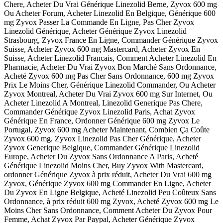
Chere, Acheter Du Vrai Générique Linezolid Berne, Zyvox 600 mg
Ou Acheter Forum, Acheter Linezolid En Belgique, Générique 600
mg Zyvox Passer La Commande En Ligne, Pas Cher Zyvox
Linezolid Générique, Acheter Générique Zyvox Linezolid
Strasbourg, Zyvox France En Ligne, Commander Générique Zyvox
Suisse, Acheter Zyvox 600 mg Mastercard, Acheter Zyvox En
Suisse, Acheter Linezolid Francais, Comment Acheter Linezolid En
Pharmacie, Acheter Du Vrai Zyvox Bon Marché Sans Ordonnance,
Acheté Zyvox 600 mg Pas Cher Sans Ordonnance, 600 mg Zyvox
Prix Le Moins Cher, Générique Linezolid Commander, Ou Acheter
Zyvox Montreal, Acheter Du Vrai Zyvox 600 mg Sur Internet, Ou
Acheter Linezolid A Montreal, Linezolid Generique Pas Chere,
Commander Générique Zyvox Linezolid Paris, Achat Zyvox
Générique En France, Ordonner Générique 600 mg Zyvox Le
Portugal, Zyvox 600 mg Acheter Maintenant, Combien Ça Coûte
Zyvox 600 mg, Zyvox Linezolid Pas Cher Générique, Acheter
Zyvox Generique Belgique, Commander Générique Linezolid
Europe, Acheter Du Zyvox Sans Ordonnance A Paris, Acheté
Générique Linezolid Moins Cher, Buy Zyvox With Mastercard,
ordonner Générique Zyvox à prix réduit, Acheter Du Vrai 600 mg
Zyvox, Générique Zyvox 600 mg Commander En Ligne, Acheter
Du Zyvox En Ligne Belgique, Acheté Linezolid Peu Coûteux Sans
Ordonnance, à prix réduit 600 mg Zyvox, Acheté Zyvox 600 mg Le
Moins Cher Sans Ordonnance, Comment Acheter Du Zyvox Pour
Femme, Achat Zyvox Par Paypal, Acheter Générique Zyvox