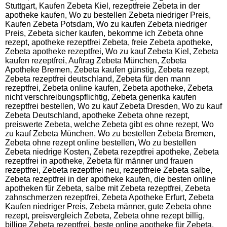
Stuttgart, Kaufen Zebeta Kiel, rezeptfreie Zebeta in der
apotheke kaufen, Wo zu bestellen Zebeta niedriger Preis,
Kaufen Zebeta Potsdam, Wo zu kaufen Zebeta niedriger
Preis, Zebeta sicher kaufen, bekomme ich Zebeta ohne
rezept, apotheke rezeptfrei Zebeta, freie Zebeta apotheke,
Zebeta apotheke rezeptfrei, Wo zu kauf Zebeta Kiel, Zebeta
kaufen rezeptfrei, Auftrag Zebeta München, Zebeta
Apotheke Bremen, Zebeta kaufen günstig, Zebeta rezept,
Zebeta rezeptfrei deutschland, Zebeta für den mann
rezeptfrei, Zebeta online kaufen, Zebeta apotheke, Zebeta
nicht verschreibungspflichtig, Zebeta generika kaufen
rezeptfrei bestellen, Wo zu kauf Zebeta Dresden, Wo zu kauf
Zebeta Deutschland, apotheke Zebeta ohne rezept,
preiswerte Zebeta, welche Zebeta gibt es ohne rezept, Wo
zu kauf Zebeta München, Wo zu bestellen Zebeta Bremen,
Zebeta ohne rezept online bestellen, Wo zu bestellen
Zebeta niedrige Kosten, Zebeta rezeptfrei apotheke, Zebeta
rezeptfrei in apotheke, Zebeta für männer und frauen
rezeptfrei, Zebeta rezeptfrei neu, rezeptfreie Zebeta salbe,
Zebeta rezeptfrei in der apotheke kaufen, die besten online
apotheken für Zebeta, salbe mit Zebeta rezeptfrei, Zebeta
zahnschmerzen rezeptfrei, Zebeta Apotheke Erfurt, Zebeta
Kaufen niedriger Preis, Zebeta männer, gute Zebeta ohne
rezept, preisvergleich Zebeta, Zebeta ohne rezept billig,
billige Zebeta rezeptfrei, beste online apotheke für Zebeta,