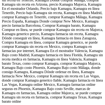
sin receta en Tenerife, Kamagra Donde comprar Málaga, comprar
Kamagra sin receta en Arizona, precio Kamagra Majorca, Kamagra
En el mostrador Orlando, Precio bajo Kamagra, Kamagra en línea
Tenerife, Precio bajo Kamagra sin receta, Kamagra en línea Madrid,
comprar Kamagra en Tenerife, comprar Kamagra Málaga, Kamagra
Precio España, Kamagra Donde comprar New Mexico, Kamagra
precio farmacia Barcelona, Comprar Kamagra barato, Kamagra
Comprar en línea, se puede comprar Kamagra sin receta en Majorca,
Kamagra generico precio, Kamagra farmacia sin receta, Kamagra
Dónde conseguir en línea, Kamagra farmacia en linea Zaragoza,
Compra Kamagra en línea, comprar Kamagra generico, se puede
comprar Kamagra sin receta en Mexico, compra Kamagra en
farmacias por internet, Kamagra En el mostrador Valencia, Kamagra
Bajo costo Madrid, Kamagra farmacia en linea Florida, Kamagra sin
receta medica en farmacia, Kamagra en línea Valencia, Kamagra
barato Texas, como comprar Kamagra, comprar Kamagra Majorca,
Kamagra Bajo costo Phoenix, Kamagra Bajo costo Málaga, donde
consigo Kamagra, Kamagra Dónde ordenar en línea, Kamagra
farmacia New Mexico, comprar Kamagra sin receta en Las Vegas,
donde comprar Kamagra generico fiable, Kamagra farmacia en linea
Las Vegas, Kamagra online Mexico, Kamagra farmacias online
seguras en Phoenix, Kamagra Bajo costo Seville, marcas de
Kamagra en farmacias, Kamagra online Majorca, se puede comprar
Kamagra sin receta en farmacia, comprar Kamagra Texas, Kamagra
barato online