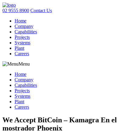
02 9555 8900
Contact Us
Home
Company
Capabilities
Projects
Systems
Plant
Careers
Menu
Home
Company
Capabilities
Projects
Systems
Plant
Careers
We Accept BitCoin – Kamagra En el
mostrador Phoenix