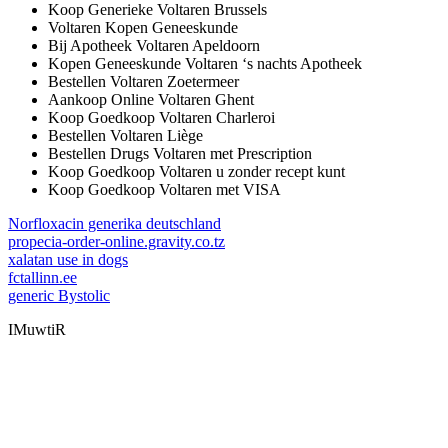
Koop Generieke Voltaren Brussels
Voltaren Kopen Geneeskunde
Bij Apotheek Voltaren Apeldoorn
Kopen Geneeskunde Voltaren ‘s nachts Apotheek
Bestellen Voltaren Zoetermeer
Aankoop Online Voltaren Ghent
Koop Goedkoop Voltaren Charleroi
Bestellen Voltaren Liège
Bestellen Drugs Voltaren met Prescription
Koop Goedkoop Voltaren u zonder recept kunt
Koop Goedkoop Voltaren met VISA
Norfloxacin generika deutschland
propecia-order-online.gravity.co.tz
xalatan use in dogs
fctallinn.ee
generic Bystolic
IMuwtiR