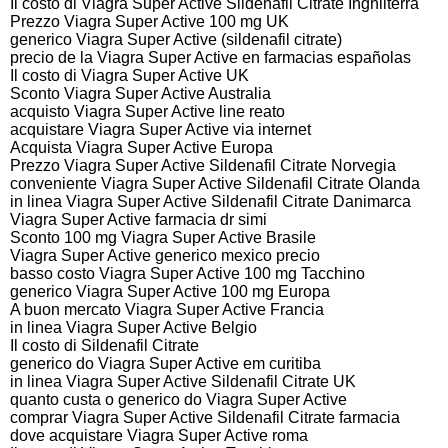
Il costo di Viagra Super Active Sildenafil Citrate Inghilterra
Prezzo Viagra Super Active 100 mg UK
generico Viagra Super Active (sildenafil citrate)
precio de la Viagra Super Active en farmacias españolas
Il costo di Viagra Super Active UK
Sconto Viagra Super Active Australia
acquisto Viagra Super Active line reato
acquistare Viagra Super Active via internet
Acquista Viagra Super Active Europa
Prezzo Viagra Super Active Sildenafil Citrate Norvegia
conveniente Viagra Super Active Sildenafil Citrate Olanda
in linea Viagra Super Active Sildenafil Citrate Danimarca
Viagra Super Active farmacia dr simi
Sconto 100 mg Viagra Super Active Brasile
Viagra Super Active generico mexico precio
basso costo Viagra Super Active 100 mg Tacchino
generico Viagra Super Active 100 mg Europa
A buon mercato Viagra Super Active Francia
in linea Viagra Super Active Belgio
Il costo di Sildenafil Citrate
generico do Viagra Super Active em curitiba
in linea Viagra Super Active Sildenafil Citrate UK
quanto custa o generico do Viagra Super Active
comprar Viagra Super Active Sildenafil Citrate farmacia
dove acquistare Viagra Super Active roma