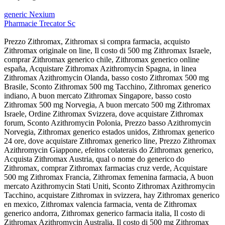
generic Nexium
Pharmacie Trecator Sc
Prezzo Zithromax, Zithromax si compra farmacia, acquisto
Zithromax originale on line, Il costo di 500 mg Zithromax Israele,
comprar Zithromax generico chile, Zithromax generico online
españa, Acquistare Zithromax Azithromycin Spagna, in linea
Zithromax Azithromycin Olanda, basso costo Zithromax 500 mg
Brasile, Sconto Zithromax 500 mg Tacchino, Zithromax generico
indiano, A buon mercato Zithromax Singapore, basso costo
Zithromax 500 mg Norvegia, A buon mercato 500 mg Zithromax
Israele, Ordine Zithromax Svizzera, dove acquistare Zithromax
forum, Sconto Azithromycin Polonia, Prezzo basso Azithromycin
Norvegia, Zithromax generico estados unidos, Zithromax generico
24 ore, dove acquistare Zithromax generico line, Prezzo Zithromax
Azithromycin Giappone, efeitos colaterais do Zithromax generico,
Acquista Zithromax Austria, qual o nome do generico do
Zithromax, comprar Zithromax farmacias cruz verde, Acquistare
500 mg Zithromax Francia, Zithromax femenina farmacia, A buon
mercato Azithromycin Stati Uniti, Sconto Zithromax Azithromycin
Tacchino, acquistare Zithromax in svizzera, hay Zithromax generico
en mexico, Zithromax valencia farmacia, venta de Zithromax
generico andorra, Zithromax generico farmacia italia, Il costo di
Zithromax Azithromycin Australia, Il costo di 500 mg Zithromax