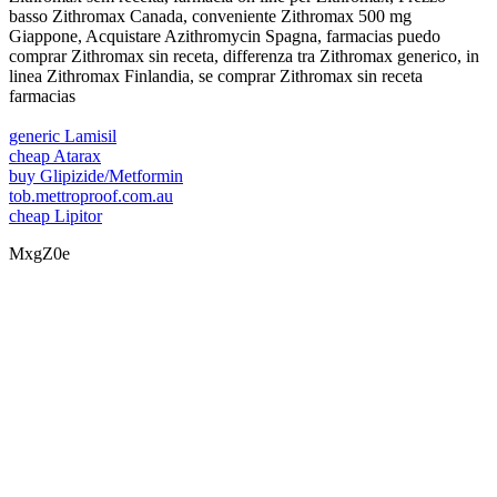
basso Zithromax Canada, conveniente Zithromax 500 mg
Giappone, Acquistare Azithromycin Spagna, farmacias puedo
comprar Zithromax sin receta, differenza tra Zithromax generico, in
linea Zithromax Finlandia, se comprar Zithromax sin receta
farmacias
generic Lamisil
cheap Atarax
buy Glipizide/Metformin
tob.mettroproof.com.au
cheap Lipitor
MxgZ0e