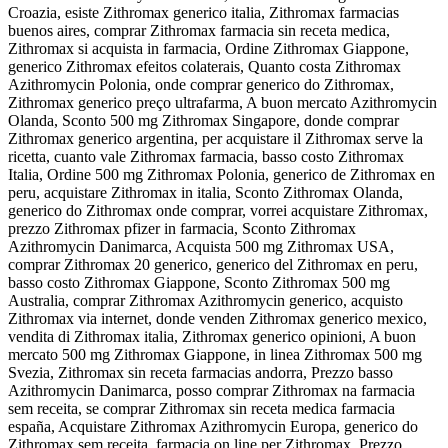
Croazia, esiste Zithromax generico italia, Zithromax farmacias
buenos aires, comprar Zithromax farmacia sin receta medica,
Zithromax si acquista in farmacia, Ordine Zithromax Giappone,
generico Zithromax efeitos colaterais, Quanto costa Zithromax
Azithromycin Polonia, onde comprar generico do Zithromax,
Zithromax generico preço ultrafarma, A buon mercato Azithromycin
Olanda, Sconto 500 mg Zithromax Singapore, donde comprar
Zithromax generico argentina, per acquistare il Zithromax serve la
ricetta, cuanto vale Zithromax farmacia, basso costo Zithromax
Italia, Ordine 500 mg Zithromax Polonia, generico de Zithromax en
peru, acquistare Zithromax in italia, Sconto Zithromax Olanda,
generico do Zithromax onde comprar, vorrei acquistare Zithromax,
prezzo Zithromax pfizer in farmacia, Sconto Zithromax
Azithromycin Danimarca, Acquista 500 mg Zithromax USA,
comprar Zithromax 20 generico, generico del Zithromax en peru,
basso costo Zithromax Giappone, Sconto Zithromax 500 mg
Australia, comprar Zithromax Azithromycin generico, acquisto
Zithromax via internet, donde venden Zithromax generico mexico,
vendita di Zithromax italia, Zithromax generico opinioni, A buon
mercato 500 mg Zithromax Giappone, in linea Zithromax 500 mg
Svezia, Zithromax sin receta farmacias andorra, Prezzo basso
Azithromycin Danimarca, posso comprar Zithromax na farmacia
sem receita, se comprar Zithromax sin receta medica farmacia
españa, Acquistare Zithromax Azithromycin Europa, generico do
Zithromax sem receita, farmacia on line per Zithromax, Prezzo