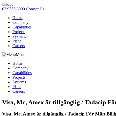
02 9555 8900
Contact Us
Home
Company
Capabilities
Projects
Systems
Plant
Careers
Menu
Home
Company
Capabilities
Projects
Systems
Plant
Careers
Visa, Mc, Amex är tillgänglig / Tadacip Fö
Visa, Mc, Amex är tillgänglig / Tadacip För Män Billi