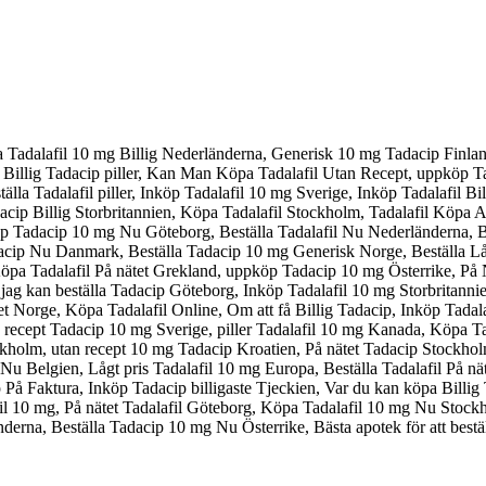
pa Tadalafil 10 mg Billig Nederländerna, Generisk 10 mg Tadacip Finland
Billig Tadacip piller, Kan Man Köpa Tadalafil Utan Recept, uppköp Tad
ställa Tadalafil piller, Inköp Tadalafil 10 mg Sverige, Inköp Tadalafil
ip Billig Storbritannien, Köpa Tadalafil Stockholm, Tadalafil Köpa A
öp Tadacip 10 mg Nu Göteborg, Beställa Tadalafil Nu Nederländerna, 
acip Nu Danmark, Beställa Tadacip 10 mg Generisk Norge, Beställa Lå
pa Tadalafil På nätet Grekland, uppköp Tadacip 10 mg Österrike, På N
kan beställa Tadacip Göteborg, Inköp Tadalafil 10 mg Storbritannien, B
 Norge, Köpa Tadalafil Online, Om att få Billig Tadacip, Inköp Tadala
n recept Tadacip 10 mg Sverige, piller Tadalafil 10 mg Kanada, Köpa 
olm, utan recept 10 mg Tadacip Kroatien, På nätet Tadacip Stockholm, 
Nu Belgien, Lågt pris Tadalafil 10 mg Europa, Beställa Tadalafil På nä
På Faktura, Inköp Tadacip billigaste Tjeckien, Var du kan köpa Billig T
fil 10 mg, På nätet Tadalafil Göteborg, Köpa Tadalafil 10 mg Nu Stock
derna, Beställa Tadacip 10 mg Nu Österrike, Bästa apotek för att bestäl