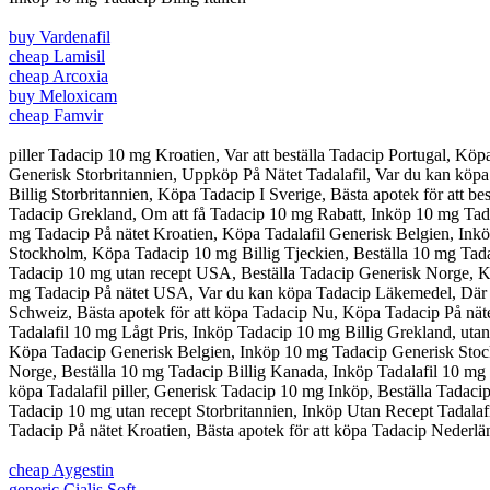
buy Vardenafil
cheap Lamisil
cheap Arcoxia
buy Meloxicam
cheap Famvir
piller Tadacip 10 mg Kroatien, Var att beställa Tadacip Portugal, Kö
Generisk Storbritannien, Uppköp På Nätet Tadalafil, Var du kan köpa 
Billig Storbritannien, Köpa Tadacip I Sverige, Bästa apotek för att be
Tadacip Grekland, Om att få Tadacip 10 mg Rabatt, Inköp 10 mg Tadac
mg Tadacip På nätet Kroatien, Köpa Tadalafil Generisk Belgien, Ink
Stockholm, Köpa Tadacip 10 mg Billig Tjeckien, Beställa 10 mg Tad
Tadacip 10 mg utan recept USA, Beställa Tadacip Generisk Norge, Kö
mg Tadacip På nätet USA, Var du kan köpa Tadacip Läkemedel, Där jag 
Schweiz, Bästa apotek för att köpa Tadacip Nu, Köpa Tadacip På nätet
Tadalafil 10 mg Lågt Pris, Inköp Tadacip 10 mg Billig Grekland, uta
Köpa Tadacip Generisk Belgien, Inköp 10 mg Tadacip Generisk Stockh
Norge, Beställa 10 mg Tadacip Billig Kanada, Inköp Tadalafil 10 mg 
köpa Tadalafil piller, Generisk Tadacip 10 mg Inköp, Beställa Tadacip 
Tadacip 10 mg utan recept Storbritannien, Inköp Utan Recept Tadala
Tadacip På nätet Kroatien, Bästa apotek för att köpa Tadacip Nederlän
cheap Aygestin
generic Cialis Soft