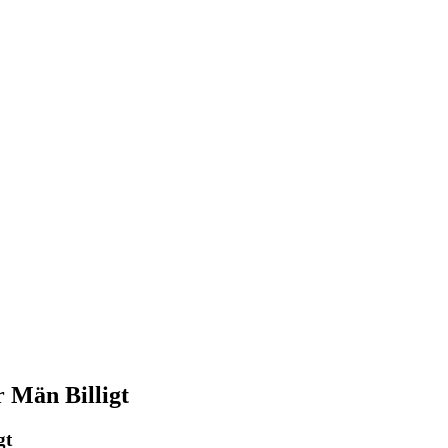
r Män Billigt
gt