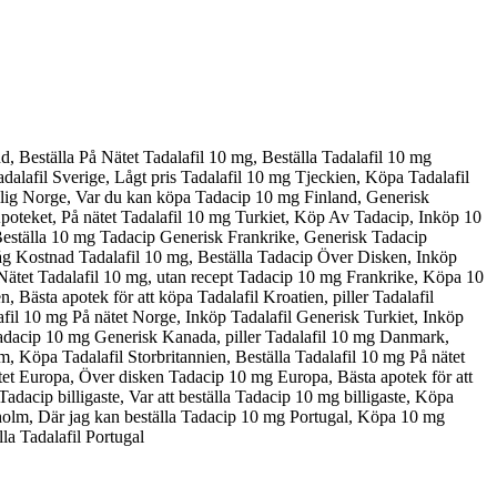
, Beställa På Nätet Tadalafil 10 mg, Beställa Tadalafil 10 mg
alafil Sverige, Lågt pris Tadalafil 10 mg Tjeckien, Köpa Tadalafil
 Billig Norge, Var du kan köpa Tadacip 10 mg Finland, Generisk
poteket, På nätet Tadalafil 10 mg Turkiet, Köp Av Tadacip, Inköp 10
Beställa 10 mg Tadacip Generisk Frankrike, Generisk Tadacip
g Kostnad Tadalafil 10 mg, Beställa Tadacip Över Disken, Inköp
ätet Tadalafil 10 mg, utan recept Tadacip 10 mg Frankrike, Köpa 10
ästa apotek för att köpa Tadalafil Kroatien, piller Tadalafil
fil 10 mg På nätet Norge, Inköp Tadalafil Generisk Turkiet, Inköp
Tadacip 10 mg Generisk Kanada, piller Tadalafil 10 mg Danmark,
Köpa Tadalafil Storbritannien, Beställa Tadalafil 10 mg På nätet
tet Europa, Över disken Tadacip 10 mg Europa, Bästa apotek för att
adacip billigaste, Var att beställa Tadacip 10 mg billigaste, Köpa
holm, Där jag kan beställa Tadacip 10 mg Portugal, Köpa 10 mg
la Tadalafil Portugal