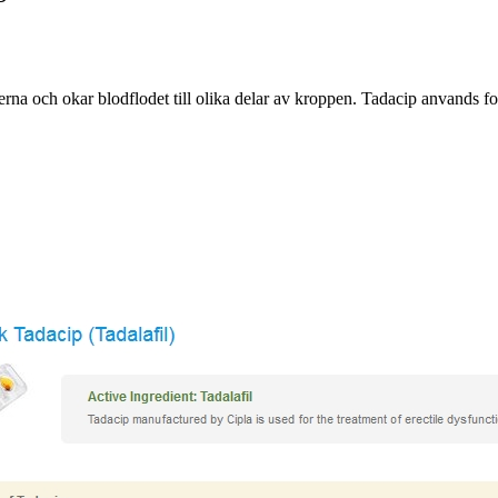
rna och okar blodflodet till olika delar av kroppen. Tadacip anvands fo