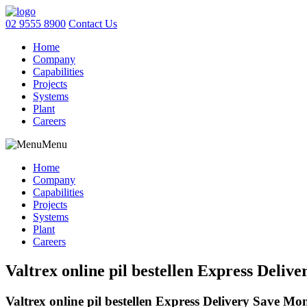
02 9555 8900
Contact Us
Home
Company
Capabilities
Projects
Systems
Plant
Careers
Menu
Home
Company
Capabilities
Projects
Systems
Plant
Careers
Valtrex online pil bestellen Express Deli
Valtrex online pil bestellen Express Delivery Save M