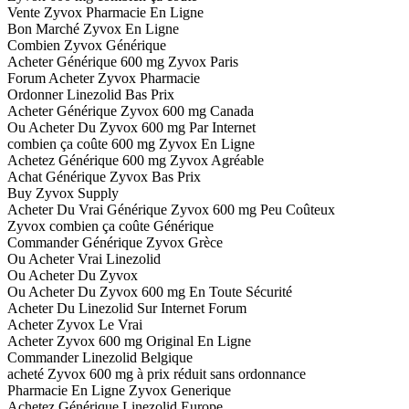
Vente Zyvox Pharmacie En Ligne
Bon Marché Zyvox En Ligne
Combien Zyvox Générique
Acheter Générique 600 mg Zyvox Paris
Forum Acheter Zyvox Pharmacie
Ordonner Linezolid Bas Prix
Acheter Générique Zyvox 600 mg Canada
Ou Acheter Du Zyvox 600 mg Par Internet
combien ça coûte 600 mg Zyvox En Ligne
Achetez Générique 600 mg Zyvox Agréable
Achat Générique Zyvox Bas Prix
Buy Zyvox Supply
Acheter Du Vrai Générique Zyvox 600 mg Peu Coûteux
Zyvox combien ça coûte Générique
Commander Générique Zyvox Grèce
Ou Acheter Vrai Linezolid
Ou Acheter Du Zyvox
Ou Acheter Du Zyvox 600 mg En Toute Sécurité
Acheter Du Linezolid Sur Internet Forum
Acheter Zyvox Le Vrai
Acheter Zyvox 600 mg Original En Ligne
Commander Linezolid Belgique
acheté Zyvox 600 mg à prix réduit sans ordonnance
Pharmacie En Ligne Zyvox Generique
Achetez Générique Linezolid Europe