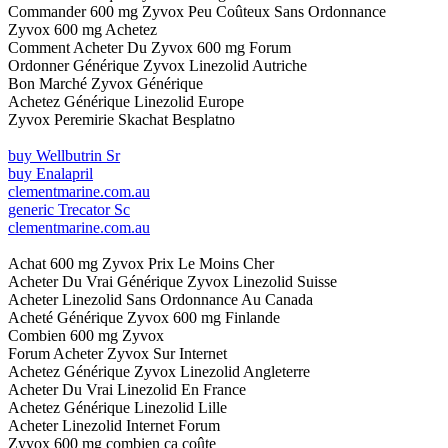
Commander 600 mg Zyvox Peu Coûteux Sans Ordonnance
Zyvox 600 mg Achetez
Comment Acheter Du Zyvox 600 mg Forum
Ordonner Générique Zyvox Linezolid Autriche
Bon Marché Zyvox Générique
Achetez Générique Linezolid Europe
Zyvox Peremirie Skachat Besplatno
buy Wellbutrin Sr
buy Enalapril
clementmarine.com.au
generic Trecator Sc
clementmarine.com.au
Achat 600 mg Zyvox Prix Le Moins Cher
Acheter Du Vrai Générique Zyvox Linezolid Suisse
Acheter Linezolid Sans Ordonnance Au Canada
Acheté Générique Zyvox 600 mg Finlande
Combien 600 mg Zyvox
Forum Acheter Zyvox Sur Internet
Achetez Générique Zyvox Linezolid Angleterre
Acheter Du Vrai Linezolid En France
Achetez Générique Linezolid Lille
Acheter Linezolid Internet Forum
Zyvox 600 mg combien ça coûte