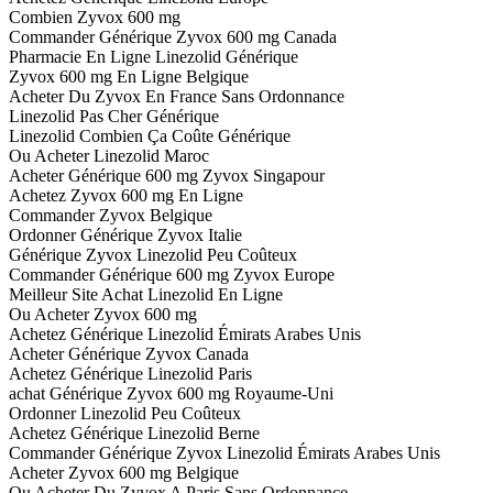
Combien Zyvox 600 mg
Commander Générique Zyvox 600 mg Canada
Pharmacie En Ligne Linezolid Générique
Zyvox 600 mg En Ligne Belgique
Acheter Du Zyvox En France Sans Ordonnance
Linezolid Pas Cher Générique
Linezolid Combien Ça Coûte Générique
Ou Acheter Linezolid Maroc
Acheter Générique 600 mg Zyvox Singapour
Achetez Zyvox 600 mg En Ligne
Commander Zyvox Belgique
Ordonner Générique Zyvox Italie
Générique Zyvox Linezolid Peu Coûteux
Commander Générique 600 mg Zyvox Europe
Meilleur Site Achat Linezolid En Ligne
Ou Acheter Zyvox 600 mg
Achetez Générique Linezolid Émirats Arabes Unis
Acheter Générique Zyvox Canada
Achetez Générique Linezolid Paris
achat Générique Zyvox 600 mg Royaume-Uni
Ordonner Linezolid Peu Coûteux
Achetez Générique Linezolid Berne
Commander Générique Zyvox Linezolid Émirats Arabes Unis
Acheter Zyvox 600 mg Belgique
Ou Acheter Du Zyvox A Paris Sans Ordonnance