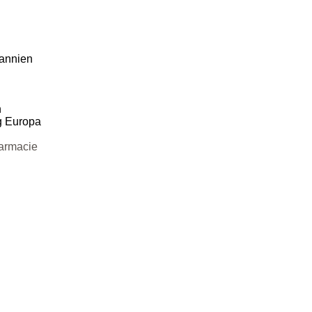
tannien
n
mg Europa
harmacie