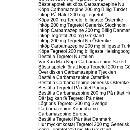
Bästa apotek att köpa Carbamazepine Nu
Köpa Carbamazepine 200 mg Billig Turkiet
Inköp På Nätet 200 mg Tegretol
Köpa 200 mg Tegretol billigaste Österrike
Inköp 200 mg Tegretol Generisk Stockholm
Inköp Carbamazepine 200 mg Billig Danmar
Inköp Tegretol 200 mg Grekland
Inköp 200 mg Tegretol Nu Österrike
Inköp Carbamazepine 200 mg billigaste Turk
Köpa Tegretol 200 mg billigaste Helsingborg
Beställa Tegretol Nu Italien
Var Kan Man Köpa Carbamazepine Säkert
Bästa apotek för att köpa Tegretol 200 mg G
Över disken Carbamazepine Tjeckien
Beställa Carbamazepine Österrike
Beställa Carbamazepine Generisk Österrike
Beställa Tegretol På nätet Portugal
Beställa Carbamazepine 200 mg På nätet H
Där jag kan få Tegretol På nätet
Lågt pris Tegretol 200 mg Sverige
Carbamazepine Köpenhamn
Carbamazepine Europa
Beställa Tegretol På nätet Danmark
Hur mycket kostar Tegretol 200 mg Generisk
Köpa Tegretol 200 mg Nu Grekland