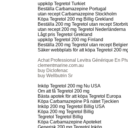
uppköp Tegretol Turkiet
Beställa Carbamazepine Portugal
utan recept Carbamazepine Stockholm
Köpa Tegretol 200 mg Billig Grekland
Beställa 200 mg Tegretol utan recept Storbri
utan recept 200 mg Tegretol Nederländerna
Lågt pris Tegretol Grekland
uppköp Tegretol 200 mg Finland
Beställa 200 mg Tegretol utan recept Belgie
Säker webbplats för att köpa Tegretol 200 
Achat Professional Levitra Générique En P
clementmarine.com.au
buy Diclofenac
buy Wellbutrin Sr
Inköp Tegretol 200 mg Nu USA
Om att få Tegretol 200 mg
Bästa apotek för att köpa Tegretol Europa
Köpa Carbamazepine På nätet Tjeckien
Inköp 200 mg Tegretol Billig USA
Köpa 200 mg Tegretol Billig
Tegretol Tegretol Billig
Köpa Carbamazepine Apoteket
Generisk 200 mg Tegretol Inköp