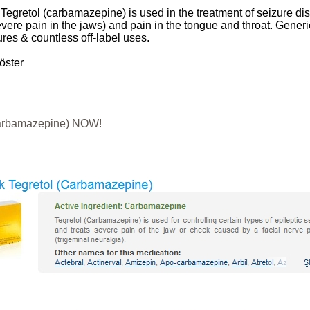
retol (carbamazepine) is used in the treatment of seizure disord
severe pain in the jaws) and pain in the tongue and throat. Gener
ures & countless off-label uses.
öster
 (Carbamazepine) NOW!