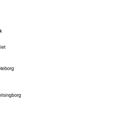
k
iet
öteborg
elsingborg