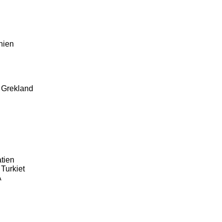
d
nien
e Grekland
tien
Turkiet
A