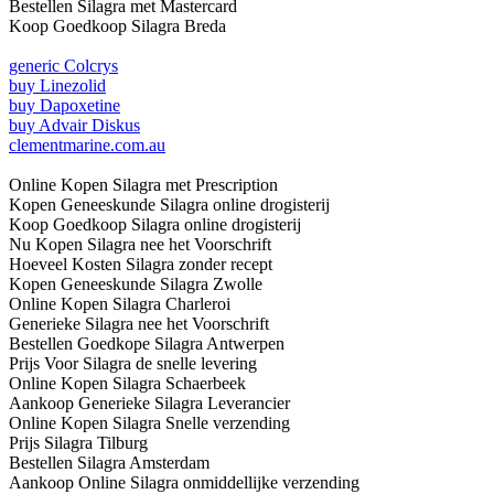
Bestellen Silagra met Mastercard
Koop Goedkoop Silagra Breda
generic Colcrys
buy Linezolid
buy Dapoxetine
buy Advair Diskus
clementmarine.com.au
Online Kopen Silagra met Prescription
Kopen Geneeskunde Silagra online drogisterij
Koop Goedkoop Silagra online drogisterij
Nu Kopen Silagra nee het Voorschrift
Hoeveel Kosten Silagra zonder recept
Kopen Geneeskunde Silagra Zwolle
Online Kopen Silagra Charleroi
Generieke Silagra nee het Voorschrift
Bestellen Goedkope Silagra Antwerpen
Prijs Voor Silagra de snelle levering
Online Kopen Silagra Schaerbeek
Aankoop Generieke Silagra Leverancier
Online Kopen Silagra Snelle verzending
Prijs Silagra Tilburg
Bestellen Silagra Amsterdam
Aankoop Online Silagra onmiddellijke verzending