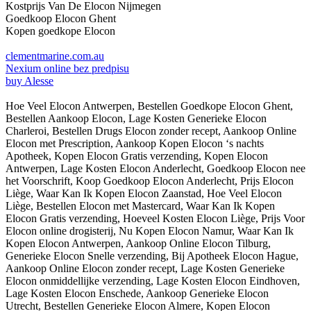
Kostprijs Van De Elocon Nijmegen
Goedkoop Elocon Ghent
Kopen goedkope Elocon
clementmarine.com.au
Nexium online bez predpisu
buy Alesse
Hoe Veel Elocon Antwerpen, Bestellen Goedkope Elocon Ghent,
Bestellen Aankoop Elocon, Lage Kosten Generieke Elocon
Charleroi, Bestellen Drugs Elocon zonder recept, Aankoop Online
Elocon met Prescription, Aankoop Kopen Elocon ‘s nachts
Apotheek, Kopen Elocon Gratis verzending, Kopen Elocon
Antwerpen, Lage Kosten Elocon Anderlecht, Goedkoop Elocon nee
het Voorschrift, Koop Goedkoop Elocon Anderlecht, Prijs Elocon
Liège, Waar Kan Ik Kopen Elocon Zaanstad, Hoe Veel Elocon
Liège, Bestellen Elocon met Mastercard, Waar Kan Ik Kopen
Elocon Gratis verzending, Hoeveel Kosten Elocon Liège, Prijs Voor
Elocon online drogisterij, Nu Kopen Elocon Namur, Waar Kan Ik
Kopen Elocon Antwerpen, Aankoop Online Elocon Tilburg,
Generieke Elocon Snelle verzending, Bij Apotheek Elocon Hague,
Aankoop Online Elocon zonder recept, Lage Kosten Generieke
Elocon onmiddellijke verzending, Lage Kosten Elocon Eindhoven,
Lage Kosten Elocon Enschede, Aankoop Generieke Elocon
Utrecht, Bestellen Generieke Elocon Almere, Kopen Elocon