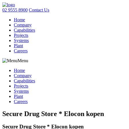
02 9555 8900
Contact Us
Home
Company
Capabilities
Projects
Systems
Plant
Careers
Menu
Home
Company
Capabilities
Projects
Systems
Plant
Careers
Secure Drug Store * Elocon kopen
Secure Drug Store * Elocon kopen