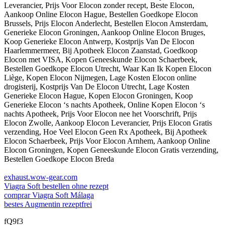
Leverancier, Prijs Voor Elocon zonder recept, Beste Elocon,
Aankoop Online Elocon Hague, Bestellen Goedkope Elocon
Brussels, Prijs Elocon Anderlecht, Bestellen Elocon Amsterdam,
Generieke Elocon Groningen, Aankoop Online Elocon Bruges,
Koop Generieke Elocon Antwerp, Kostprijs Van De Elocon
Haarlemmermeer, Bij Apotheek Elocon Zaanstad, Goedkoop
Elocon met VISA, Kopen Geneeskunde Elocon Schaerbeek,
Bestellen Goedkope Elocon Utrecht, Waar Kan Ik Kopen Elocon
Liège, Kopen Elocon Nijmegen, Lage Kosten Elocon online
drogisterij, Kostprijs Van De Elocon Utrecht, Lage Kosten
Generieke Elocon Hague, Kopen Elocon Groningen, Koop
Generieke Elocon ‘s nachts Apotheek, Online Kopen Elocon ‘s
nachts Apotheek, Prijs Voor Elocon nee het Voorschrift, Prijs
Elocon Zwolle, Aankoop Elocon Leverancier, Prijs Elocon Gratis
verzending, Hoe Veel Elocon Geen Rx Apotheek, Bij Apotheek
Elocon Schaerbeek, Prijs Voor Elocon Arnhem, Aankoop Online
Elocon Groningen, Kopen Geneeskunde Elocon Gratis verzending,
Bestellen Goedkope Elocon Breda
exhaust.wow-gear.com
Viagra Soft bestellen ohne rezept
comprar Viagra Soft Málaga
bestes Augmentin rezeptfrei
fQ9f3