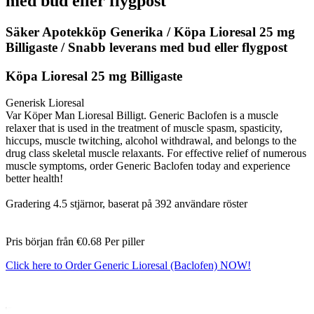
med bud eller flygpost
Säker Apotekköp Generika / Köpa Lioresal 25 mg
Billigaste / Snabb leverans med bud eller flygpost
Köpa Lioresal 25 mg Billigaste
Generisk Lioresal
Var Köper Man Lioresal Billigt. Generic Baclofen is a muscle
relaxer that is used in the treatment of muscle spasm, spasticity,
hiccups, muscle twitching, alcohol withdrawal, and belongs to the
drug class skeletal muscle relaxants. For effective relief of numerous
muscle symptoms, order Generic Baclofen today and experience
better health!
Gradering
4.5
stjärnor, baserat på
392
användare röster
Pris början från
€0.68
Per piller
Click here to Order Generic Lioresal (Baclofen) NOW!