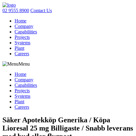
02 9555 8900
Contact Us
Home
Company
Capabilities
Projects
Systems
Plant
Careers
Menu
Home
Company
Capabilities
Projects
Systems
Plant
Careers
Säker Apotekköp Generika / Köpa
Lioresal 25 mg Billigaste / Snabb leverans