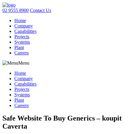
02 9555 8900
Contact Us
Home
Company
Capabilities
Projects
Systems
Plant
Careers
Menu
Home
Company
Capabilities
Projects
Systems
Plant
Careers
Safe Website To Buy Generics – koupit
Caverta