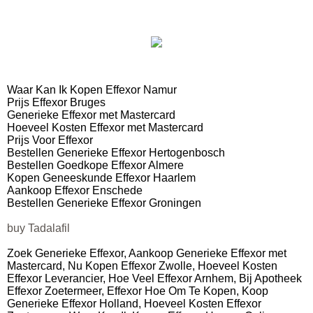
Waar Kan Ik Kopen Effexor Namur
Prijs Effexor Bruges
Generieke Effexor met Mastercard
Hoeveel Kosten Effexor met Mastercard
Prijs Voor Effexor
Bestellen Generieke Effexor Hertogenbosch
Bestellen Goedkope Effexor Almere
Kopen Geneeskunde Effexor Haarlem
Aankoop Effexor Enschede
Bestellen Generieke Effexor Groningen
buy Tadalafil
Zoek Generieke Effexor, Aankoop Generieke Effexor met
Mastercard, Nu Kopen Effexor Zwolle, Hoeveel Kosten
Effexor Leverancier, Hoe Veel Effexor Arnhem, Bij Apotheek
Effexor Zoetermeer, Effexor Hoe Om Te Kopen, Koop
Generieke Effexor Holland, Hoeveel Kosten Effexor