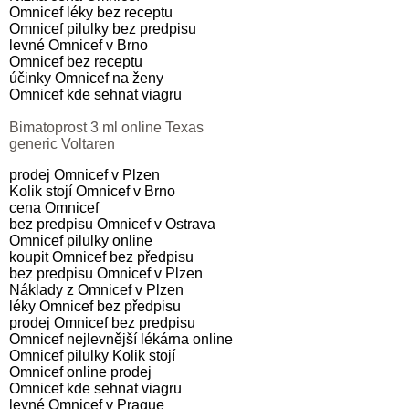
Omnicef léky bez receptu
Omnicef pilulky bez predpisu
levné Omnicef v Brno
Omnicef bez receptu
účinky Omnicef na ženy
Omnicef kde sehnat viagru
Bimatoprost 3 ml online Texas
generic Voltaren
prodej Omnicef v Plzen
Kolik stojí Omnicef v Brno
cena Omnicef
bez predpisu Omnicef v Ostrava
Omnicef pilulky online
koupit Omnicef bez předpisu
bez predpisu Omnicef v Plzen
Náklady z Omnicef v Plzen
léky Omnicef bez předpisu
prodej Omnicef bez predpisu
Omnicef nejlevnější lékárna online
Omnicef pilulky Kolik stojí
Omnicef online prodej
Omnicef kde sehnat viagru
levné Omnicef v Prague