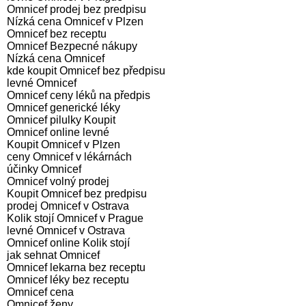
Omnicef prodej bez predpisu
Nízká cena Omnicef v Plzen
Omnicef bez receptu
Omnicef Bezpecné nákupy
Nízká cena Omnicef
kde koupit Omnicef bez předpisu
levné Omnicef
Omnicef ceny léků na předpis
Omnicef generické léky
Omnicef pilulky Koupit
Omnicef online levné
Koupit Omnicef v Plzen
ceny Omnicef v lékárnách
účinky Omnicef
Omnicef volný prodej
Koupit Omnicef bez predpisu
prodej Omnicef v Ostrava
Kolik stojí Omnicef v Prague
levné Omnicef v Ostrava
Omnicef online Kolik stojí
jak sehnat Omnicef
Omnicef lekarna bez receptu
Omnicef léky bez receptu
Omnicef cena
Omnicef ženy