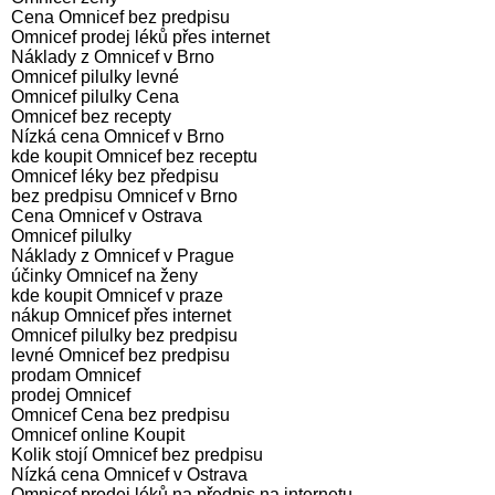
Cena Omnicef bez predpisu
Omnicef prodej léků přes internet
Náklady z Omnicef v Brno
Omnicef pilulky levné
Omnicef pilulky Cena
Omnicef bez recepty
Nízká cena Omnicef v Brno
kde koupit Omnicef bez receptu
Omnicef léky bez předpisu
bez predpisu Omnicef v Brno
Cena Omnicef v Ostrava
Omnicef pilulky
Náklady z Omnicef v Prague
účinky Omnicef na ženy
kde koupit Omnicef v praze
nákup Omnicef přes internet
Omnicef pilulky bez predpisu
levné Omnicef bez predpisu
prodam Omnicef
prodej Omnicef
Omnicef Cena bez predpisu
Omnicef online Koupit
Kolik stojí Omnicef bez predpisu
Nízká cena Omnicef v Ostrava
Omnicef prodej léků na předpis na internetu