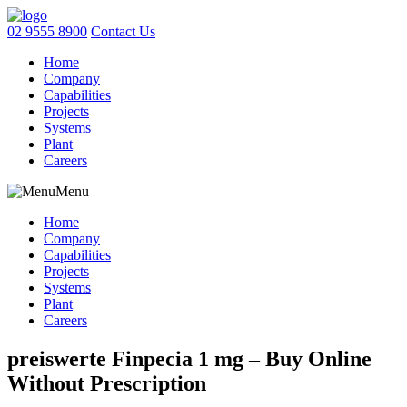
02 9555 8900
Contact Us
Home
Company
Capabilities
Projects
Systems
Plant
Careers
Menu
Home
Company
Capabilities
Projects
Systems
Plant
Careers
preiswerte Finpecia 1 mg – Buy Online
Without Prescription