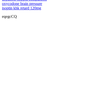
oxycodone brain pressure
isoptin khk retard 120mg
eqegcCQ