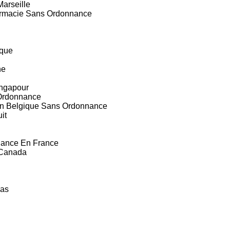
arseille
harmacie Sans Ordonnance
ique
ne
ingapour
 Ordonnance
En Belgique Sans Ordonnance
it
nance En France
 Canada
Bas