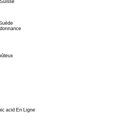
 Suisse
 Suède
ordonnance
oûteux
ic acid En Ligne