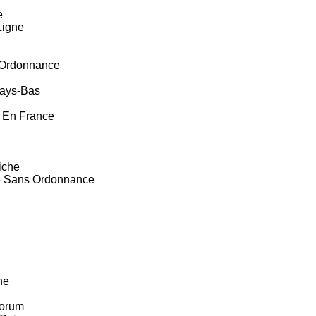
e
Ligne
s Ordonnance
Pays-Bas
 En France
iche
é Sans Ordonnance
ne
Forum