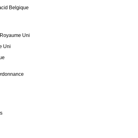
cid Belgique
d Royaume Uni
e Uni
ue
Ordonnance
as