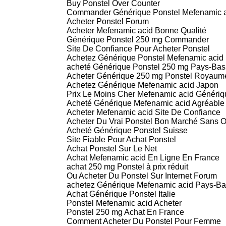
Buy Ponstel Over Counter
Commander Générique Ponstel Mefenamic a
Acheter Ponstel Forum
Acheter Mefenamic acid Bonne Qualité
Générique Ponstel 250 mg Commander
Site De Confiance Pour Acheter Ponstel
Achetez Générique Ponstel Mefenamic aci
acheté Générique Ponstel 250 mg Pays-Bas
Acheter Générique 250 mg Ponstel Royaum
Achetez Générique Mefenamic acid Japon
Prix Le Moins Cher Mefenamic acid Génériq
Acheté Générique Mefenamic acid Agréable
Acheter Mefenamic acid Site De Confiance
Acheter Du Vrai Ponstel Bon Marché Sans 
Acheté Générique Ponstel Suisse
Site Fiable Pour Achat Ponstel
Achat Ponstel Sur Le Net
Achat Mefenamic acid En Ligne En France
achat 250 mg Ponstel à prix réduit
Ou Acheter Du Ponstel Sur Internet Forum
achetez Générique Mefenamic acid Pays-B
Achat Générique Ponstel Italie
Ponstel Mefenamic acid Acheter
Ponstel 250 mg Achat En France
Comment Acheter Du Ponstel Pour Femme