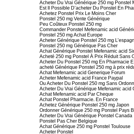
Acheter Du Vrai Générique 250 mg Ponstel M
Est Il Possible D’acheter Du Ponstel En P
Achetez Ponstel Prix Le Moins Cher
Ponstel 250 mg Vente Générique
Peu Coûteux Ponstel 250 mg
Commander Ponstel Mefenamic acid Génér
Ponstel 250 mg Achat Europe
Acheter Générique Ponstel 250 mg L’espag
Ponstel 250 mg Générique Pas Cher
Achat Générique Ponstel Mefenamic acid S
Acheté 250 mg Ponstel À Prix Réduit Sans
Acheter Du Ponstel 250 mg En Pharmacie 
acheté Générique Ponstel 250 mg à prix rédu
Achat Mefenamic acid Generique Forum
Acheter Mefenamic acid France Paypal
Ou Acheter Du Ponstel 250 mg Sans Ordon
Acheter Du Vrai Générique Mefenamic acid
Achat Mefenamic acid Par Cheque
Achat Ponstel Pharmacie. En France
Achetez Générique Ponstel 250 mg Japon
Ordonner Générique 250 mg Ponstel Pays 
Acheter Du Vrai Générique Ponstel Canada
Ponstel Pas Cher Belgique
Achat Générique 250 mg Ponstel Toulouse
Acheter Ponstel