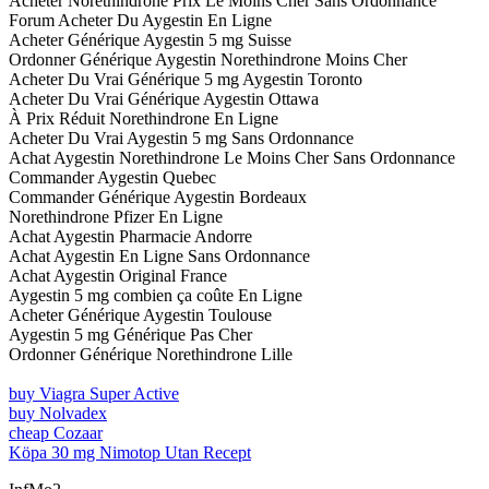
Acheter Norethindrone Prix Le Moins Cher Sans Ordonnance
Forum Acheter Du Aygestin En Ligne
Acheter Générique Aygestin 5 mg Suisse
Ordonner Générique Aygestin Norethindrone Moins Cher
Acheter Du Vrai Générique 5 mg Aygestin Toronto
Acheter Du Vrai Générique Aygestin Ottawa
À Prix Réduit Norethindrone En Ligne
Acheter Du Vrai Aygestin 5 mg Sans Ordonnance
Achat Aygestin Norethindrone Le Moins Cher Sans Ordonnance
Commander Aygestin Quebec
Commander Générique Aygestin Bordeaux
Norethindrone Pfizer En Ligne
Achat Aygestin Pharmacie Andorre
Achat Aygestin En Ligne Sans Ordonnance
Achat Aygestin Original France
Aygestin 5 mg combien ça coûte En Ligne
Acheter Générique Aygestin Toulouse
Aygestin 5 mg Générique Pas Cher
Ordonner Générique Norethindrone Lille
buy Viagra Super Active
buy Nolvadex
cheap Cozaar
Köpa 30 mg Nimotop Utan Recept