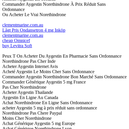
Commander Aygestin Norethindrone À Prix Réduit Sans
Ordonnance
Ou Acheter Le Vrai Norethindrone
clementmarine.com.au
Lågt Pris Ondansetron 4 mg Inköp
clementmarine.com.au
cheap Omnicef
buy Levitra Soft
Peux T On Acheter Du Aygestin En Pharmacie Sans Ordonnance
Norethindrone Pas Cher Inde
Acheter Aygestin Internet Avis
Acheté Aygestin Le Moins Cher Sans Ordonnance
Commander Aygestin Norethindrone Bon Marché Sans Ordonnance
Commander Générique Aygestin 5 mg France
Pas Cher Norethindrone
Acheter Aygestin Thailande
Aygestin En Ligne Au Canada
Achat Norethindrone En Ligne Sans Ordonnance
acheter Aygestin 5 mg à prix réduit sans ordonnance
Norethindrone Pas Chere Paypal
Moins Cher Norethindrone
Achat Générique Aygestin 5 mg Europe
Achat Générique Norethindrone Lyon