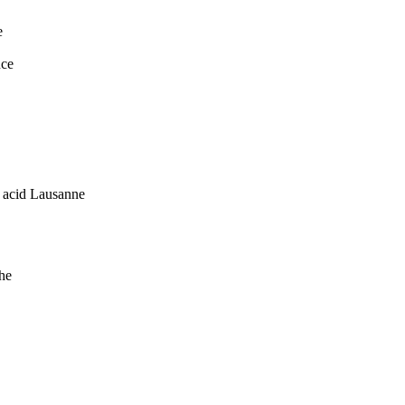
e
nce
 acid Lausanne
he