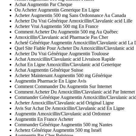
Achat Augmentin Par Cheque
Ou Acheter Augmentin Generique En Ligne
Acheter Augmentin 500 mg Sans Ordonnance Au Canada
Acheter Du Vrai Générique Amoxicillin/Clavulanic acid Lille
Acheter Vrai Augmentin 500 mg En France
Comment Acheter Du Augmentin 500 mg Au Québec
Amoxicillin/Clavulanic acid Pharmacie Pas Cher
Acheté Générique Augmentin Amoxicillin/Clavulanic acid La 
Quel Site Fiable Pour Acheter Du Amoxicillin/Clavulanic acid
Acheter Du Vrai Générique Augmentin Toulouse
Achat Amoxicillin/Clavulanic acid Livraison Rapide
Achat En Ligne Amoxicillin/Clavulanic acid Generique
Achat Augmentin Générique Suisse
Acheter Maintenant Augmentin 500 mg Générique
Augmentin Pharmacie En Ligne Avis
Comment Commander Du Augmentin Sur Internet
Comment Acheter Du Amoxicillin/Clavulanic acid Par Internet
Commander Générique Augmentin Amoxicillin/Clavulanic aci
Acheter Amoxicillin/Clavulanic acid Original Ligne
Avis Sur Achat De Amoxicillin/Clavulanic acid En Ligne
Augmentin Amoxicillin/Clavulanic acid Ordonner
Augmentin En France Acheter
Commander Générique Augmentin 500 mg Nantes
Achetez Générique Augmentin 500 mg Israël
Augmentin Pas Cher Belgique