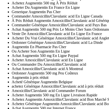
Achetez Augmentin 500 mg À Prix Réduit
Acheter Du Augmentin En France En Ligne
Generique Augmentin Pas Cher
Commander Amoxicillin/Clavulanic acid En Ligne Canada
À Prix Réduit Augmentin Amoxicillin/Clavulanic acid Génériq
Commander Générique Amoxicillin/Clavulanic acid Pays Bas
Achat Augmentin 500 mg Prix Le Moins Cher Sans Ordonnan
Vente De Amoxicillin/Clavulanic acid En Ligne En France
Acheter Du Vrai Générique Amoxicillin/Clavulanic acid Anglet
Ordonner Générique Amoxicillin/Clavulanic acid La Dinde
Augmentin En Pharmacie Pas Cher
Ou Acheter Son Augmentin En Ligne
Achat Augmentin 500 mg En Ligne Paypal
Acheter Amoxicillin/Clavulanic acid En Ligne
Ou Commander Du Amoxicillin/Clavulanic acid
Achat Amoxicillin/Clavulanic acid A Montreal
Ordonner Augmentin 500 mg Peu Coûteux
Augmentin à prix réduit
Acheté Générique Augmentin Belgique
achetez Générique Amoxicillin/Clavulanic acid à prix réduit
Amoxicillin/Clavulanic acid Commander Forum
Acheter Augmentin 500 mg En Ligne Livraison Rapide
Achetez Augmentin Amoxicillin/Clavulanic acid Bon Marché 
Achetez Générique Augmentin Amoxicillin/Clavulanic acid B
Achat Augmentin 500 mg Internet France