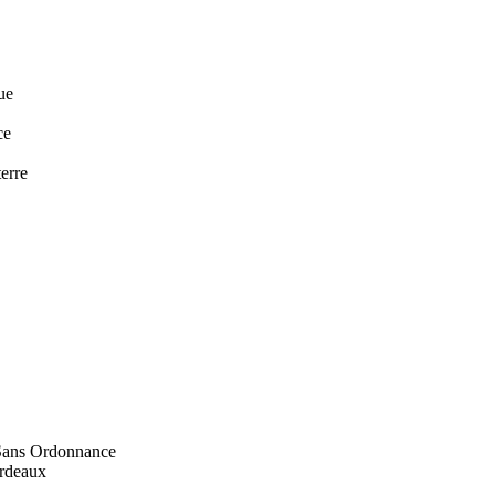
ue
ce
erre
Sans Ordonnance
ordeaux