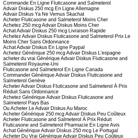
Commande En Ligne Fluticasone and Salmeterol
Advair Diskus 250 mcg En Ligne Allemagne
Advair Diskus Ya Ne Vernus Skachat
Acheter Fluticasone and Salmeterol Moins Cher
Achetez 250 mcg Advair Diskus Moins Cher
Achat Advair Diskus 250 mcg Livraison Rapide
Achetez Advair Diskus Fluticasone and Salmeterol Prix Le
Moins Cher Sans Ordonnance
Achat Advair Diskus En Ligne Paypal
Achetez Générique 250 mcg Advair Diskus L’espagne
acheter du vrai Générique Advair Diskus Fluticasone and
Salmeterol Royaume-Uni
Fluticasone and Salmeterol En Ligne Canada
Commander Générique Advair Diskus Fluticasone and
Salmeterol Genève
Acheter Advair Diskus Fluticasone and Salmeterol À Prix
Réduit Sans Ordonnance
Achetez Générique Advair Diskus Fluticasone and
Salmeterol Pays Bas
Ou Acheter Le Advair Diskus Au Maroc
Acheter Générique 250 mcg Advair Diskus Peu Coûteux
Acheter Fluticasone and Salmeterol À Prix Réduit
Fluticasone and Salmeterol Pharmacie En Ligne Avis
Achat Générique Advair Diskus 250 mcg Le Portugal
Acheter Du Vrai Générique Advair Diskus Peu Coûteux