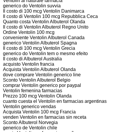
Ventolin al naturale farmacia
generico do Ventolin suvvia
Il costo di 100 mcg Ventolin Danimarca
Il costo di Ventolin 100 mcg Repubblica Ceca
Quanto costa Ventolin Albuterol Olanda
Il costo di Ventolin Albuterol Regno Unito
Ordine Ventolin 100 mcg
conveniente Ventolin Albuterol Canada
generico Ventolin Albuterol Spagna
Il costo di 100 mcg Ventolin Grecia
generico do Ventolin tem o mesmo efeito
Il costo di Albuterol Australia
acquisto Ventolin francia
Acquista Ventolin Albuterol Olanda
dove comprare Ventolin generico line
Sconto Ventolin Albuterol Belgio
comprar Ventolin generico por paypal
Ventolin femenina farmacias
Prezzo 100 mcg Ventolin Olanda
cuanto cuesta el Ventolin en farmacias argentinas
Ventolin generico vendas
Acquista Ventolin 100 mcg Francia
venden Ventolin en farmacias sin receta
Sconto Albuterol Norvegia
generico de Ventolin chile