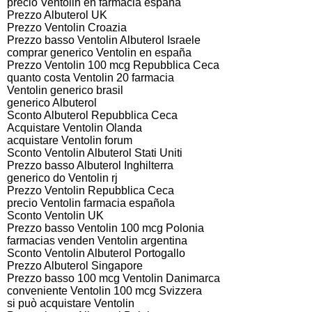
precio Ventolin en farmacia españa
Prezzo Albuterol UK
Prezzo Ventolin Croazia
Prezzo basso Ventolin Albuterol Israele
comprar generico Ventolin en españa
Prezzo Ventolin 100 mcg Repubblica Ceca
quanto costa Ventolin 20 farmacia
Ventolin generico brasil
generico Albuterol
Sconto Albuterol Repubblica Ceca
Acquistare Ventolin Olanda
acquistare Ventolin forum
Sconto Ventolin Albuterol Stati Uniti
Prezzo basso Albuterol Inghilterra
generico do Ventolin rj
Prezzo Ventolin Repubblica Ceca
precio Ventolin farmacia española
Sconto Ventolin UK
Prezzo basso Ventolin 100 mcg Polonia
farmacias venden Ventolin argentina
Sconto Ventolin Albuterol Portogallo
Prezzo Albuterol Singapore
Prezzo basso 100 mcg Ventolin Danimarca
conveniente Ventolin 100 mcg Svizzera
si può acquistare Ventolin