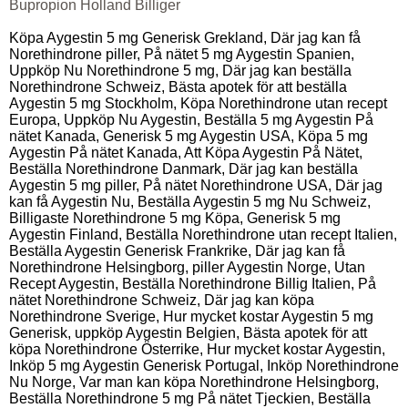
Bupropion Holland Billiger
Köpa Aygestin 5 mg Generisk Grekland, Där jag kan få
Norethindrone piller, På nätet 5 mg Aygestin Spanien,
Uppköp Nu Norethindrone 5 mg, Där jag kan beställa
Norethindrone Schweiz, Bästa apotek för att beställa
Aygestin 5 mg Stockholm, Köpa Norethindrone utan recept
Europa, Uppköp Nu Aygestin, Beställa 5 mg Aygestin På
nätet Kanada, Generisk 5 mg Aygestin USA, Köpa 5 mg
Aygestin På nätet Kanada, Att Köpa Aygestin På Nätet,
Beställa Norethindrone Danmark, Där jag kan beställa
Aygestin 5 mg piller, På nätet Norethindrone USA, Där jag
kan få Aygestin Nu, Beställa Aygestin 5 mg Nu Schweiz,
Billigaste Norethindrone 5 mg Köpa, Generisk 5 mg
Aygestin Finland, Beställa Norethindrone utan recept Italien,
Beställa Aygestin Generisk Frankrike, Där jag kan få
Norethindrone Helsingborg, piller Aygestin Norge, Utan
Recept Aygestin, Beställa Norethindrone Billig Italien, På
nätet Norethindrone Schweiz, Där jag kan köpa
Norethindrone Sverige, Hur mycket kostar Aygestin 5 mg
Generisk, uppköp Aygestin Belgien, Bästa apotek för att
köpa Norethindrone Österrike, Hur mycket kostar Aygestin,
Inköp 5 mg Aygestin Generisk Portugal, Inköp Norethindrone
Nu Norge, Var man kan köpa Norethindrone Helsingborg,
Beställa Norethindrone 5 mg På nätet Tjeckien, Beställa