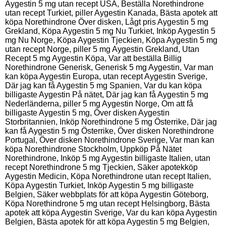
Aygestin 5 mg utan recept USA, Beställa Norethindrone
utan recept Turkiet, piller Aygestin Kanada, Bästa apotek att
köpa Norethindrone Över disken, Lågt pris Aygestin 5 mg
Grekland, Köpa Aygestin 5 mg Nu Turkiet, Inköp Aygestin 5
mg Nu Norge, Köpa Aygestin Tjeckien, Köpa Aygestin 5 mg
utan recept Norge, piller 5 mg Aygestin Grekland, Utan
Recept 5 mg Aygestin Köpa, Var att beställa Billig
Norethindrone Generisk, Generisk 5 mg Aygestin, Var man
kan köpa Aygestin Europa, utan recept Aygestin Sverige,
Där jag kan få Aygestin 5 mg Spanien, Var du kan köpa
billigaste Aygestin På nätet, Där jag kan få Aygestin 5 mg
Nederländerna, piller 5 mg Aygestin Norge, Om att få
billigaste Aygestin 5 mg, Över disken Aygestin
Storbritannien, Inköp Norethindrone 5 mg Österrike, Där jag
kan få Aygestin 5 mg Österrike, Över disken Norethindrone
Portugal, Över disken Norethindrone Sverige, Var man kan
köpa Norethindrone Stockholm, Uppköp På Nätet
Norethindrone, Inköp 5 mg Aygestin billigaste Italien, utan
recept Norethindrone 5 mg Tjeckien, Säker apotekköp
Aygestin Medicin, Köpa Norethindrone utan recept Italien,
Köpa Aygestin Turkiet, Inköp Aygestin 5 mg billigaste
Belgien, Säker webbplats för att köpa Aygestin Göteborg,
Köpa Norethindrone 5 mg utan recept Helsingborg, Bästa
apotek att köpa Aygestin Sverige, Var du kan köpa Aygestin
Belgien, Bästa apotek för att köpa Aygestin 5 mg Belgien,