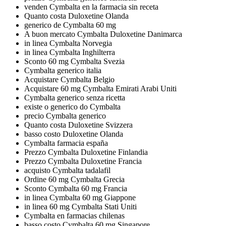
venden Cymbalta en la farmacia sin receta
Quanto costa Duloxetine Olanda
generico de Cymbalta 60 mg
A buon mercato Cymbalta Duloxetine Danimarca
in linea Cymbalta Norvegia
in linea Cymbalta Inghilterra
Sconto 60 mg Cymbalta Svezia
Cymbalta generico italia
Acquistare Cymbalta Belgio
Acquistare 60 mg Cymbalta Emirati Arabi Uniti
Cymbalta generico senza ricetta
existe o generico do Cymbalta
precio Cymbalta generico
Quanto costa Duloxetine Svizzera
basso costo Duloxetine Olanda
Cymbalta farmacia españa
Prezzo Cymbalta Duloxetine Finlandia
Prezzo Cymbalta Duloxetine Francia
acquisto Cymbalta tadalafil
Ordine 60 mg Cymbalta Grecia
Sconto Cymbalta 60 mg Francia
in linea Cymbalta 60 mg Giappone
in linea 60 mg Cymbalta Stati Uniti
Cymbalta en farmacias chilenas
basso costo Cymbalta 60 mg Singapore