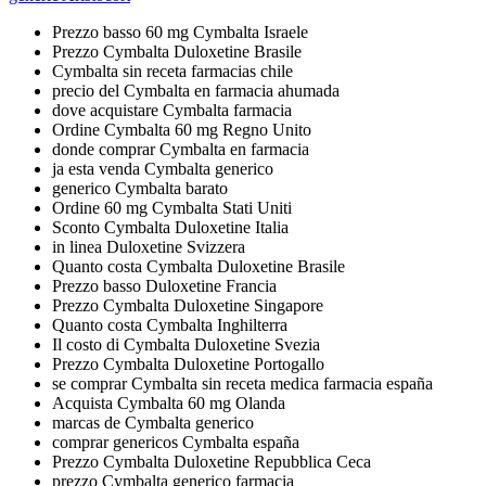
Prezzo basso 60 mg Cymbalta Israele
Prezzo Cymbalta Duloxetine Brasile
Cymbalta sin receta farmacias chile
precio del Cymbalta en farmacia ahumada
dove acquistare Cymbalta farmacia
Ordine Cymbalta 60 mg Regno Unito
donde comprar Cymbalta en farmacia
ja esta venda Cymbalta generico
generico Cymbalta barato
Ordine 60 mg Cymbalta Stati Uniti
Sconto Cymbalta Duloxetine Italia
in linea Duloxetine Svizzera
Quanto costa Cymbalta Duloxetine Brasile
Prezzo basso Duloxetine Francia
Prezzo Cymbalta Duloxetine Singapore
Quanto costa Cymbalta Inghilterra
Il costo di Cymbalta Duloxetine Svezia
Prezzo Cymbalta Duloxetine Portogallo
se comprar Cymbalta sin receta medica farmacia españa
Acquista Cymbalta 60 mg Olanda
marcas de Cymbalta generico
comprar genericos Cymbalta españa
Prezzo Cymbalta Duloxetine Repubblica Ceca
prezzo Cymbalta generico farmacia