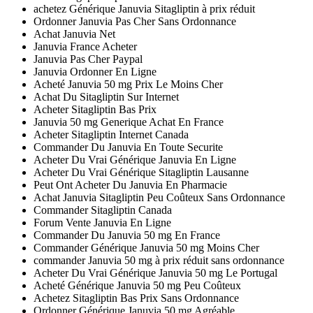
achetez Générique Januvia Sitagliptin à prix réduit
Ordonner Januvia Pas Cher Sans Ordonnance
Achat Januvia Net
Januvia France Acheter
Januvia Pas Cher Paypal
Januvia Ordonner En Ligne
Acheté Januvia 50 mg Prix Le Moins Cher
Achat Du Sitagliptin Sur Internet
Acheter Sitagliptin Bas Prix
Januvia 50 mg Generique Achat En France
Acheter Sitagliptin Internet Canada
Commander Du Januvia En Toute Securite
Acheter Du Vrai Générique Januvia En Ligne
Acheter Du Vrai Générique Sitagliptin Lausanne
Peut Ont Acheter Du Januvia En Pharmacie
Achat Januvia Sitagliptin Peu Coûteux Sans Ordonnance
Commander Sitagliptin Canada
Forum Vente Januvia En Ligne
Commander Du Januvia 50 mg En France
Commander Générique Januvia 50 mg Moins Cher
commander Januvia 50 mg à prix réduit sans ordonnance
Acheter Du Vrai Générique Januvia 50 mg Le Portugal
Acheté Générique Januvia 50 mg Peu Coûteux
Achetez Sitagliptin Bas Prix Sans Ordonnance
Ordonner Générique Januvia 50 mg Agréable