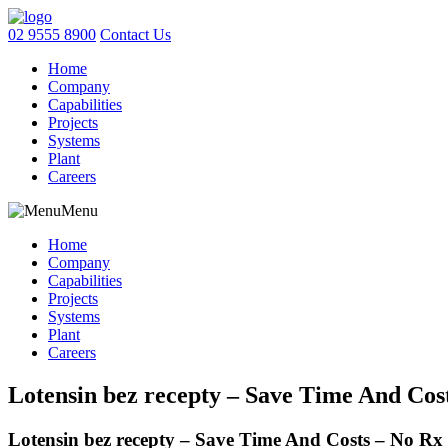
02 9555 8900
Contact Us
Home
Company
Capabilities
Projects
Systems
Plant
Careers
Menu
Home
Company
Capabilities
Projects
Systems
Plant
Careers
Lotensin bez recepty – Save Time And Co
Lotensin bez recepty – Save Time And Costs – No R