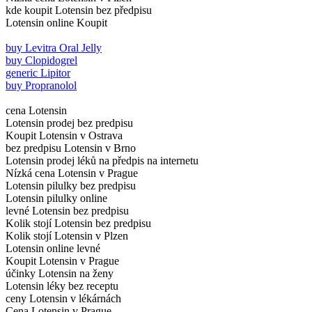
kde koupit Lotensin bez předpisu
Lotensin online Koupit
buy Levitra Oral Jelly
buy Clopidogrel
generic Lipitor
buy Propranolol
cena Lotensin
Lotensin prodej bez predpisu
Koupit Lotensin v Ostrava
bez predpisu Lotensin v Brno
Lotensin prodej léků na předpis na internetu
Nízká cena Lotensin v Prague
Lotensin pilulky bez predpisu
Lotensin pilulky online
levné Lotensin bez predpisu
Kolik stojí Lotensin bez predpisu
Kolik stojí Lotensin v Plzen
Lotensin online levné
Koupit Lotensin v Prague
účinky Lotensin na ženy
Lotensin léky bez receptu
ceny Lotensin v lékárnách
Cena Lotensin v Prague