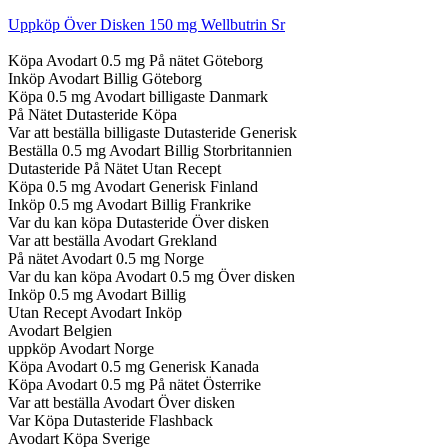
Uppköp Över Disken 150 mg Wellbutrin Sr
Köpa Avodart 0.5 mg På nätet Göteborg
Inköp Avodart Billig Göteborg
Köpa 0.5 mg Avodart billigaste Danmark
På Nätet Dutasteride Köpa
Var att beställa billigaste Dutasteride Generisk
Beställa 0.5 mg Avodart Billig Storbritannien
Dutasteride På Nätet Utan Recept
Köpa 0.5 mg Avodart Generisk Finland
Inköp 0.5 mg Avodart Billig Frankrike
Var du kan köpa Dutasteride Över disken
Var att beställa Avodart Grekland
På nätet Avodart 0.5 mg Norge
Var du kan köpa Avodart 0.5 mg Över disken
Inköp 0.5 mg Avodart Billig
Utan Recept Avodart Inköp
Avodart Belgien
uppköp Avodart Norge
Köpa Avodart 0.5 mg Generisk Kanada
Köpa Avodart 0.5 mg På nätet Österrike
Var att beställa Avodart Över disken
Var Köpa Dutasteride Flashback
Avodart Köpa Sverige