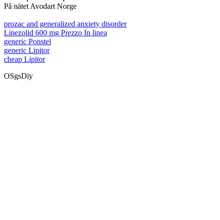
På nätet Avodart Norge
prozac and generalized anxiety disorder
Linezolid 600 mg Prezzo In linea
generic Ponstel
generic Lipitor
cheap Lipitor
OSgsDiy