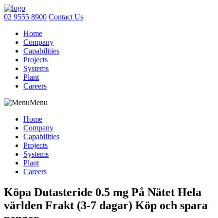
02 9555 8900
Contact Us
Home
Company
Capabilities
Projects
Systems
Plant
Careers
Menu
Home
Company
Capabilities
Projects
Systems
Plant
Careers
Köpa Dutasteride 0.5 mg På Nätet Hela
världen Frakt (3-7 dagar) Köp och spara