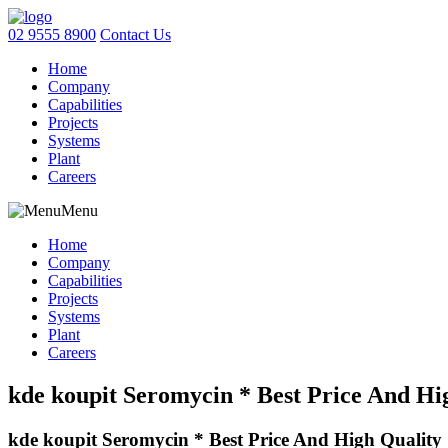
02 9555 8900
Contact Us
Home
Company
Capabilities
Projects
Systems
Plant
Careers
Menu
Home
Company
Capabilities
Projects
Systems
Plant
Careers
kde koupit Seromycin * Best Price And Hi
kde koupit Seromycin * Best Price And High Quality