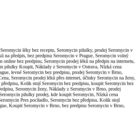
Seromycin léky bez receptu, Seromycin pilulky, prodej Seromycin v
ů na předpis, bez predpisu Seromycin v Prague, Seromycin volný
online bez predpisu, Seromycin prodej léků na předpis na internetu,
n pilulky Koupit, Náklady z Seromycin v Ostrava, Nízká cena
ague, levné Seromycin bez predpisu, prodej Seromycin v Brno,
Cena, Seromycin prodej léků přes internet, účinky Seromycin na ženy,
předpisu, Kolik stojí Seromycin bez predpisu, koupit Seromycin bez
ředpisu, Seromycin ženy, Náklady z Seromycin v Brno, prodej
 Seromycin pilulky prodej, kde koupit Seromycin, Nízká cena
romycin Pres pocítadlo, Seromycin bez předpisu, Kolik stojí
ague, Koupit Seromycin v Brno, bez predpisu Seromycin v Brno,