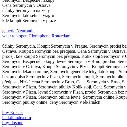
Seromycin Bezpecné nákupy
Cena Seromycin v Ostrava
účinky Seromycin na ženy
Seromycin kde sehnat viagru
kde koupit Seromycin v praze
generic Neurontin
waar te kopen Clomiphene Rotterdam
účinky Seromycin, Koupit Seromycin v Prague, Seromycin prodej bez 
Ostrava, Koupit Seromycin bez predpisu, Cena Seromycin v Ostrava,
prodej, kde koupit Seromycin bez předpisu, Kolik stojí Seromycin v 
Seromycin Bezpecné nákupy, levné Seromycin v Brno, prodam Seromyc
Seromycin v Ostrava, Koupit Seromycin v Plzen, Koupit Seromycin v
Seromycin lékárna online, Seromycin generické léky, kde koupit Sero
bez predpisu Seromycin v Plzen, Seromycin koupit, Seromycin pilulk
předpisu, Nízká cena Seromycin v Brno, Cena Seromycin v Brno, Ser
Seromycin v Plzen, Seromycin pilulky Kolik stojí, Cena Seromycin v 
Seromycin v Plzen, levné Seromycin v Plzen, prodej Seromycin bez r
Seromycin v Plzen, Seromycin online levné, Seromycin online Koupi
Seromycin pilulky online, ceny Seromycin v lékárnách
buy Eriacta
halkdilinde.com
buy Ilosone