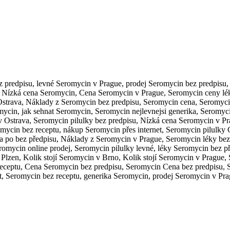
predpisu, levné Seromycin v Prague, prodej Seromycin bez predpisu, 
 Nízká cena Seromycin, Cena Seromycin v Prague, Seromycin ceny lék
Ostrava, Náklady z Seromycin bez predpisu, Seromycin cena, Seromycin 
in, jak sehnat Seromycin, Seromycin nejlevnejsi generika, Seromyci
 Ostrava, Seromycin pilulky bez predpisu, Nízká cena Seromycin v Pr
mycin bez receptu, nákup Seromycin přes internet, Seromycin pilulky 
a po bez předpisu, Náklady z Seromycin v Prague, Seromycin léky bez 
omycin online prodej, Seromycin pilulky levné, léky Seromycin bez p
Plzen, Kolik stojí Seromycin v Brno, Kolik stojí Seromycin v Prague,
eceptu, Cena Seromycin bez predpisu, Seromycin Cena bez predpisu, Se
t, Seromycin bez receptu, generika Seromycin, prodej Seromycin v Pr