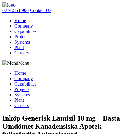
02 9555 8900
Contact Us
Home
Company
Capabilities
Projects
Systems
Plant
Careers
Menu
Home
Company
Capabilities
Projects
Systems
Plant
Careers
Inköp Generisk Lamisil 10 mg – Bästa
Omdömet Kanadensiska Apotek –