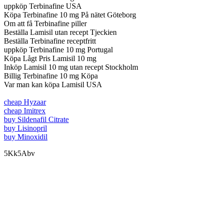
uppköp Terbinafine USA
Köpa Terbinafine 10 mg På nätet Göteborg
Om att få Terbinafine piller
Beställa Lamisil utan recept Tjeckien
Beställa Terbinafine receptfritt
uppköp Terbinafine 10 mg Portugal
Köpa Lågt Pris Lamisil 10 mg
Inköp Lamisil 10 mg utan recept Stockholm
Billig Terbinafine 10 mg Köpa
Var man kan köpa Lamisil USA
cheap Hyzaar
cheap Imitrex
buy Sildenafil Citrate
buy Lisinopril
buy Minoxidil
5Kk5Abv