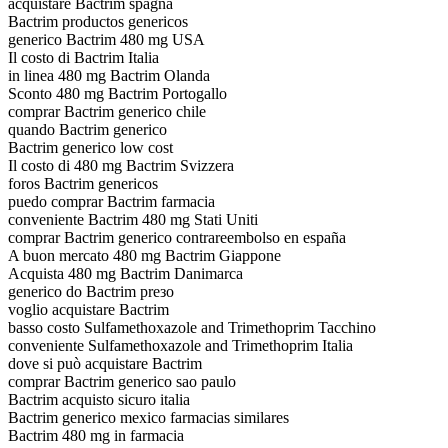
acquistare Bactrim spagna
Bactrim productos genericos
generico Bactrim 480 mg USA
Il costo di Bactrim Italia
in linea 480 mg Bactrim Olanda
Sconto 480 mg Bactrim Portogallo
comprar Bactrim generico chile
quando Bactrim generico
Bactrim generico low cost
Il costo di 480 mg Bactrim Svizzera
foros Bactrim genericos
puedo comprar Bactrim farmacia
conveniente Bactrim 480 mg Stati Uniti
comprar Bactrim generico contrareembolso en españa
A buon mercato 480 mg Bactrim Giappone
Acquista 480 mg Bactrim Danimarca
generico do Bactrim preзo
voglio acquistare Bactrim
basso costo Sulfamethoxazole and Trimethoprim Tacchino
conveniente Sulfamethoxazole and Trimethoprim Italia
dove si può acquistare Bactrim
comprar Bactrim generico sao paulo
Bactrim acquisto sicuro italia
Bactrim generico mexico farmacias similares
Bactrim 480 mg in farmacia