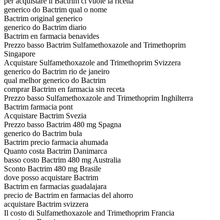
per acquistare il Bactrim ci vuole la ricetta
generico do Bactrim qual o nome
Bactrim original generico
generico do Bactrim diario
Bactrim en farmacia benavides
Prezzo basso Bactrim Sulfamethoxazole and Trimethoprim
Singapore
Acquistare Sulfamethoxazole and Trimethoprim Svizzera
generico do Bactrim rio de janeiro
qual melhor generico do Bactrim
comprar Bactrim en farmacia sin receta
Prezzo basso Sulfamethoxazole and Trimethoprim Inghilterra
Bactrim farmacia pont
Acquistare Bactrim Svezia
Prezzo basso Bactrim 480 mg Spagna
generico do Bactrim bula
Bactrim precio farmacia ahumada
Quanto costa Bactrim Danimarca
basso costo Bactrim 480 mg Australia
Sconto Bactrim 480 mg Brasile
dove posso acquistare Bactrim
Bactrim en farmacias guadalajara
precio de Bactrim en farmacias del ahorro
acquistare Bactrim svizzera
Il costo di Sulfamethoxazole and Trimethoprim Francia