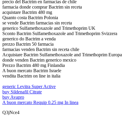
precio del Bactrim en farmacias de chile
farmacia donde comprar Bactrim sin receta
acquistare Bactrim 480 mg
Quanto costa Bactrim Polonia
se vende Bactrim farmacias sin receta
generico Sulfamethoxazole and Trimethoprim UK
Sconto Bactrim Sulfamethoxazole and Trimethoprim Svizzera
generico do Bactrim a venda
prezzo Bactrim 50 farmacia
farmacias venden Bactrim sin receta chile
Acquistare Bactrim Sulfamethoxazole and Trimethoprim Europa
donde venden Bactrim generico mexico
Prezzo Bactrim 480 mg Finlandia
A buon mercato Bactrim Israele
vendita Bactrim on line in italia
generic Levitra Super Active
buy Sildenafil Citrate
buy Avapro
A buon mercato Requip 0.25 mg In linea
Q3jNce4