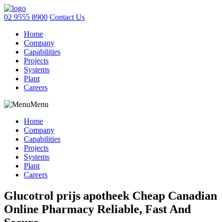
02 9555 8900
Contact Us
Home
Company
Capabilities
Projects
Systems
Plant
Careers
Menu
Home
Company
Capabilities
Projects
Systems
Plant
Careers
Glucotrol prijs apotheek Cheap Canadian
Online Pharmacy Reliable, Fast And