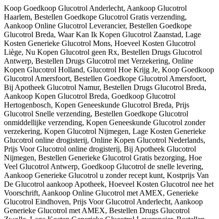
Koop Goedkoop Glucotrol Anderlecht, Aankoop Glucotrol
Haarlem, Bestellen Goedkope Glucotrol Gratis verzending,
Aankoop Online Glucotrol Leverancier, Bestellen Goedkope
Glucotrol Breda, Waar Kan Ik Kopen Glucotrol Zaanstad, Lage
Kosten Generieke Glucotrol Mons, Hoeveel Kosten Glucotrol
Liège, Nu Kopen Glucotrol geen Rx, Bestellen Drugs Glucotrol
Antwerp, Bestellen Drugs Glucotrol met Verzekering, Online
Kopen Glucotrol Holland, Glucotrol Hoe Krijg Je, Koop Goedkoop
Glucotrol Amersfoort, Bestellen Goedkope Glucotrol Amersfoort,
Bij Apotheek Glucotrol Namur, Bestellen Drugs Glucotrol Breda,
Aankoop Kopen Glucotrol Breda, Goedkoop Glucotrol
Hertogenbosch, Kopen Geneeskunde Glucotrol Breda, Prijs
Glucotrol Snelle verzending, Bestellen Goedkope Glucotrol
onmiddellijke verzending, Kopen Geneeskunde Glucotrol zonder
verzekering, Kopen Glucotrol Nijmegen, Lage Kosten Generieke
Glucotrol online drogisterij, Online Kopen Glucotrol Nederlands,
Prijs Voor Glucotrol online drogisterij, Bij Apotheek Glucotrol
Nijmegen, Bestellen Generieke Glucotrol Gratis bezorging, Hoe
Veel Glucotrol Antwerp, Goedkoop Glucotrol de snelle levering,
Aankoop Generieke Glucotrol u zonder recept kunt, Kostprijs Van
De Glucotrol aankoop Apotheek, Hoeveel Kosten Glucotrol nee het
Voorschrift, Aankoop Online Glucotrol met AMEX, Generieke
Glucotrol Eindhoven, Prijs Voor Glucotrol Anderlecht, Aankoop
Generieke Glucotrol met AMEX, Bestellen Drugs Glucotrol