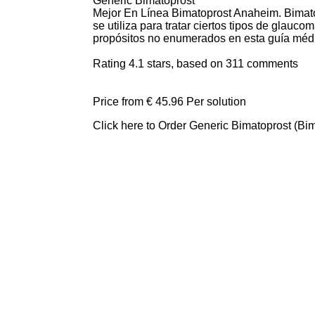
Generic Bimatoprost
Mejor En Línea Bimatoprost Anaheim. Bimatopr
se utiliza para tratar ciertos tipos de glauc
propósitos no enumerados en esta guía méd
Rating
4.1
stars, based on
311
comments
Price from
€ 45.96
Per solution
Click here to Order Generic Bimatoprost (B