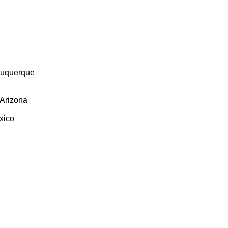
lbuquerque
 Arizona
xico