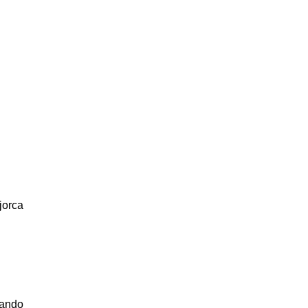
jorca
lando