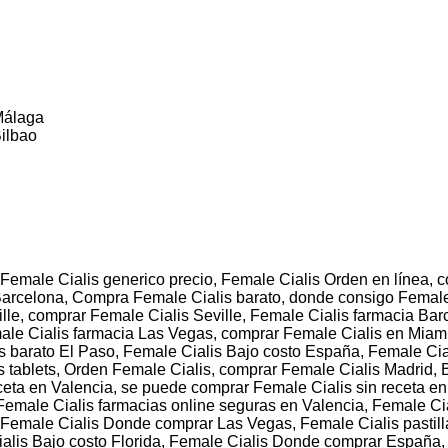
Málaga
Bilbao
Female Cialis generico precio, Female Cialis Orden en línea, 
Barcelona, Compra Female Cialis barato, donde consigo Female
lle, comprar Female Cialis Seville, Female Cialis farmacia Bar
ale Cialis farmacia Las Vegas, comprar Female Cialis en Miami
is barato El Paso, Female Cialis Bajo costo España, Female Ci
s tablets, Orden Female Cialis, comprar Female Cialis Madrid, 
eceta en Valencia, se puede comprar Female Cialis sin receta 
Female Cialis farmacias online seguras en Valencia, Female Ci
emale Cialis Donde comprar Las Vegas, Female Cialis pastillas
ialis Bajo costo Florida, Female Cialis Donde comprar España,