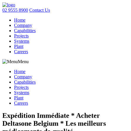
02 9555 8900
Contact Us
Home
Company
Capabilities
Projects
Systems
Plant
Careers
Menu
Home
Company
Capabilities
Projects
Systems
Plant
Careers
Expédition Immédiate * Acheter
Deltasone Belgium * Les meilleurs