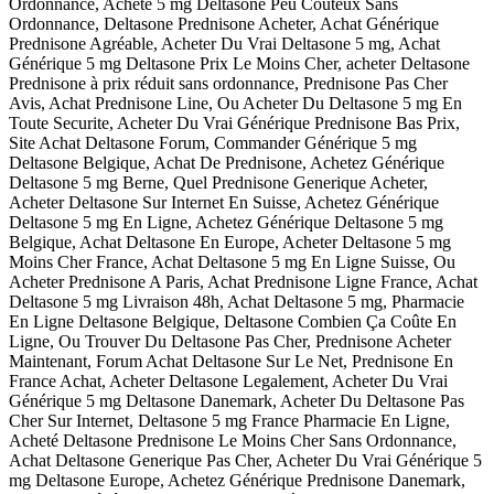
Ordonnance, Acheté 5 mg Deltasone Peu Coûteux Sans
Ordonnance, Deltasone Prednisone Acheter, Achat Générique
Prednisone Agréable, Acheter Du Vrai Deltasone 5 mg, Achat
Générique 5 mg Deltasone Prix Le Moins Cher, acheter Deltasone
Prednisone à prix réduit sans ordonnance, Prednisone Pas Cher
Avis, Achat Prednisone Line, Ou Acheter Du Deltasone 5 mg En
Toute Securite, Acheter Du Vrai Générique Prednisone Bas Prix,
Site Achat Deltasone Forum, Commander Générique 5 mg
Deltasone Belgique, Achat De Prednisone, Achetez Générique
Deltasone 5 mg Berne, Quel Prednisone Generique Acheter,
Acheter Deltasone Sur Internet En Suisse, Achetez Générique
Deltasone 5 mg En Ligne, Achetez Générique Deltasone 5 mg
Belgique, Achat Deltasone En Europe, Acheter Deltasone 5 mg
Moins Cher France, Achat Deltasone 5 mg En Ligne Suisse, Ou
Acheter Prednisone A Paris, Achat Prednisone Ligne France, Achat
Deltasone 5 mg Livraison 48h, Achat Deltasone 5 mg, Pharmacie
En Ligne Deltasone Belgique, Deltasone Combien Ça Coûte En
Ligne, Ou Trouver Du Deltasone Pas Cher, Prednisone Acheter
Maintenant, Forum Achat Deltasone Sur Le Net, Prednisone En
France Achat, Acheter Deltasone Legalement, Acheter Du Vrai
Générique 5 mg Deltasone Danemark, Acheter Du Deltasone Pas
Cher Sur Internet, Deltasone 5 mg France Pharmacie En Ligne,
Acheté Deltasone Prednisone Le Moins Cher Sans Ordonnance,
Achat Deltasone Generique Pas Cher, Acheter Du Vrai Générique 5
mg Deltasone Europe, Achetez Générique Prednisone Danemark,