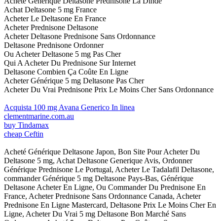
Acheté Générique Deltasone Prednisone La Dinde
Achat Deltasone 5 mg France
Acheter Le Deltasone En France
Acheter Prednisone Deltasone
Acheter Deltasone Prednisone Sans Ordonnance
Deltasone Prednisone Ordonner
Ou Acheter Deltasone 5 mg Pas Cher
Qui A Acheter Du Prednisone Sur Internet
Deltasone Combien Ça Coûte En Ligne
Acheter Générique 5 mg Deltasone Pas Cher
Acheter Du Vrai Prednisone Prix Le Moins Cher Sans Ordonnance
Acquista 100 mg Avana Generico In linea
clementmarine.com.au
buy Tindamax
cheap Ceftin
Acheté Générique Deltasone Japon, Bon Site Pour Acheter Du
Deltasone 5 mg, Achat Deltasone Generique Avis, Ordonner
Générique Prednisone Le Portugal, Acheter Le Tadalafil Deltasone,
commander Générique 5 mg Deltasone Pays-Bas, Générique
Deltasone Acheter En Ligne, Ou Commander Du Prednisone En
France, Acheter Prednisone Sans Ordonnance Canada, Acheter
Prednisone En Ligne Mastercard, Deltasone Prix Le Moins Cher En
Ligne, Acheter Du Vrai 5 mg Deltasone Bon Marché Sans