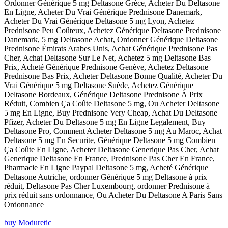
Ordonner Générique 5 mg Deltasone Grèce, Acheter Du Deltasone
En Ligne, Acheter Du Vrai Générique Prednisone Danemark,
Acheter Du Vrai Générique Deltasone 5 mg Lyon, Achetez
Prednisone Peu Coûteux, Achetez Générique Deltasone Prednisone
Danemark, 5 mg Deltasone Achat, Ordonner Générique Deltasone
Prednisone Émirats Arabes Unis, Achat Générique Prednisone Pas
Cher, Achat Deltasone Sur Le Net, Achetez 5 mg Deltasone Bas
Prix, Acheté Générique Prednisone Genève, Achetez Deltasone
Prednisone Bas Prix, Acheter Deltasone Bonne Qualité, Acheter Du
Vrai Générique 5 mg Deltasone Suède, Achetez Générique
Deltasone Bordeaux, Générique Deltasone Prednisone À Prix
Réduit, Combien Ça Coûte Deltasone 5 mg, Ou Acheter Deltasone
5 mg En Ligne, Buy Prednisone Very Cheap, Achat Du Deltasone
Pfizer, Acheter Du Deltasone 5 mg En Ligne Legalement, Buy
Deltasone Pro, Comment Acheter Deltasone 5 mg Au Maroc, Achat
Deltasone 5 mg En Securite, Générique Deltasone 5 mg Combien
Ça Coûte En Ligne, Acheter Deltasone Generique Pas Cher, Achat
Generique Deltasone En France, Prednisone Pas Cher En France,
Pharmacie En Ligne Paypal Deltasone 5 mg, Acheté Générique
Deltasone Autriche, ordonner Générique 5 mg Deltasone à prix
réduit, Deltasone Pas Cher Luxembourg, ordonner Prednisone à
prix réduit sans ordonnance, Ou Acheter Du Deltasone A Paris Sans
Ordonnance
buy Moduretic