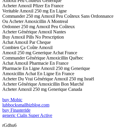
Amoxil Peu Coûteux Générique
Acheter Amoxil Pfizer En France
Veritable Amoxil 250 mg En Ligne
Commander 250 mg Amoxil Peu Coûteux Sans Ordonnance
Ou Acheter Amoxicillin A Montreal
Ordonner 250 mg Amoxil Peu Coûteux
Acheter Générique Amoxil Nantes
Buy Amoxil Pills No Prescription
Achat Amoxil Par Cheque
Combien Ça Coûte Amoxil
Amoxil 250 mg Generique Achat France
Commander Générique Amoxicillin Québec
Achat Amoxil Pharmacie En France
Pharmacie En Ligne Amoxil 250 mg Generique
Amoxicillin Achat En Ligne En France
Acheter Du Vrai Générique Amoxil 250 mg Israël
Acheter Générique Amoxicillin Bon Marché
Acheter Amoxil 250 mg Generique Canada
buy Mobic
lubbocksmallbizblog.com
buy Finasteride
generic Cialis Super Active
rGdhu6