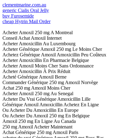
clementmarine.com.au
generic Cialis Oral Jelly
buy Furosemide
cheap Hytrin Mail Order
Acheter Amoxil 250 mg A Montreal
Conseil Achat Amoxil Internet
Acheter Amoxicillin Au Luxembourg
Acheter Générique Amoxil 250 mg Le Moins Cher
Achetez Générique Amoxil Amoxicillin Peu Coûteux
Acheter Amoxicillin En Pharmacie Belgique
Acheter Amoxil Moins Cher Sans Ordonnance
Acheter Amoxicillin À Prix Réduit
Acheté Générique Amoxil Berne
Commander Générique 250 mg Amoxil Norvège
Achat 250 mg Amoxil Moins Cher
Acheter Amoxil 250 mg Au Senegal
Acheter Du Vrai Générique Amoxicillin Lille
Générique Amoxil Amoxicillin Achetez En Ligne
Ou Acheter Du Amoxicillin En Europe
Ou Acheter Du Amoxil 250 mg En Belgique
Amoxil 250 mg En Ligne Au Canada
250 mg Amoxil Acheter Maintenant
Achat Générique 250 mg Amoxil Paris
acheter du vrai Générique Amoxil 250 mg Pays-Bas