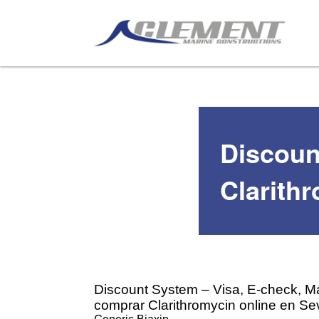
Discoun
Clarithr
Discount System – Visa, E-check, Mas
comprar Clarithromycin online en Sev