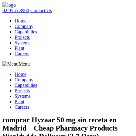
02 9555 8900
Contact Us
Home
Company
Capabilities
Projects
Systems
Plant
Careers
Menu
Home
Company
Capabilities
Projects
Systems
Plant
Careers
comprar Hyzaar 50 mg sin receta en
Madrid – Cheap Pharmacy Products –