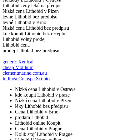
Lithobid ceny léků na předpis
Nízká cena Lithobid v Plzen
levné Lithobid bez predpisu
levné Lithobid v Brno
Nízká cena Lithobid bez predpisu
kde koupit Lithobid bez receptu
Lithobid volný prodej
Lithobid cena
prodej Lithobid bez predpisu
generic Xenical
cheap Motilium
clementmarine.com.au
In linea Colospa Sconto
Nízká cena Lithobid v Ostrava
kde koupit Lithobid v praze
Nízká cena Lithobid v Plzen
léky Lithobid bez předpisu
Cena Lithobid v Brno
prodam Lithobid
Lithobid online Koupit
Cena Lithobid v Prague
Kolik stojí Lithobid v Prague
Lithobid lékárna online