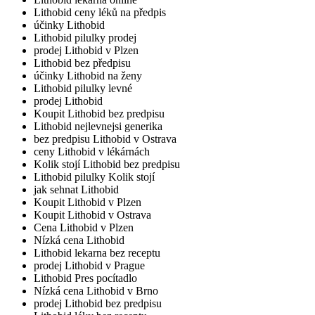
Lithobid ceny léků na předpis
účinky Lithobid
Lithobid pilulky prodej
prodej Lithobid v Plzen
Lithobid bez předpisu
účinky Lithobid na ženy
Lithobid pilulky levné
prodej Lithobid
Koupit Lithobid bez predpisu
Lithobid nejlevnejsi generika
bez predpisu Lithobid v Ostrava
ceny Lithobid v lékárnách
Kolik stojí Lithobid bez predpisu
Lithobid pilulky Kolik stojí
jak sehnat Lithobid
Koupit Lithobid v Plzen
Koupit Lithobid v Ostrava
Cena Lithobid v Plzen
Nízká cena Lithobid
Lithobid lekarna bez receptu
prodej Lithobid v Prague
Lithobid Pres pocítadlo
Nízká cena Lithobid v Brno
prodej Lithobid bez predpisu