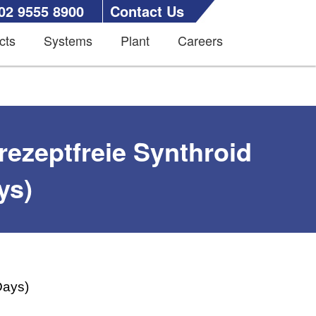
02 9555 8900
Contact Us
cts
Systems
Plant
Careers
rezeptfreie Synthroid
ys)
Days)