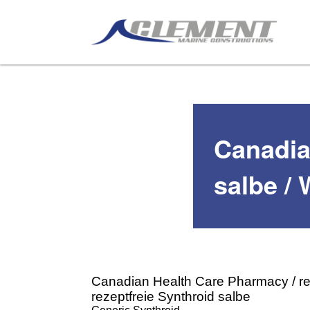
Canadia
salbe / 
Canadian Health Care Pharmacy / rez
rezeptfreie Synthroid salbe