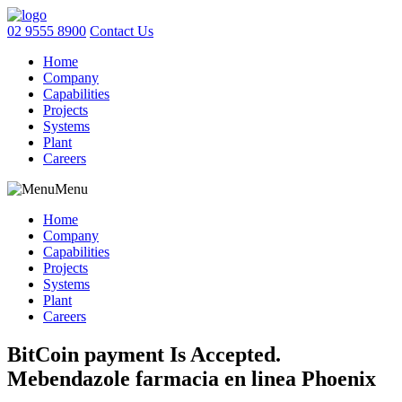
02 9555 8900
Contact Us
Home
Company
Capabilities
Projects
Systems
Plant
Careers
Menu
Home
Company
Capabilities
Projects
Systems
Plant
Careers
BitCoin payment Is Accepted.
Mebendazole farmacia en linea Phoenix