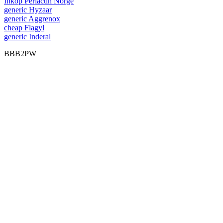
Inköp Periactin Norge
generic Hyzaar
generic Aggrenox
cheap Flagyl
generic Inderal
BBB2PW