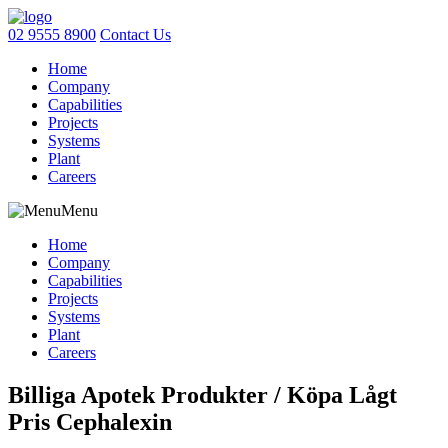
02 9555 8900
Contact Us
Home
Company
Capabilities
Projects
Systems
Plant
Careers
Menu
Home
Company
Capabilities
Projects
Systems
Plant
Careers
Billiga Apotek Produkter / Köpa Lågt
Pris Cephalexin