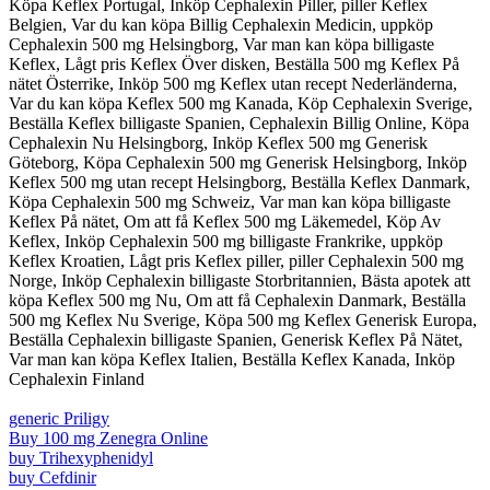
Köpa Keflex Portugal, Inköp Cephalexin Piller, piller Keflex
Belgien, Var du kan köpa Billig Cephalexin Medicin, uppköp
Cephalexin 500 mg Helsingborg, Var man kan köpa billigaste
Keflex, Lågt pris Keflex Över disken, Beställa 500 mg Keflex På
nätet Österrike, Inköp 500 mg Keflex utan recept Nederländerna,
Var du kan köpa Keflex 500 mg Kanada, Köp Cephalexin Sverige,
Beställa Keflex billigaste Spanien, Cephalexin Billig Online, Köpa
Cephalexin Nu Helsingborg, Inköp Keflex 500 mg Generisk
Göteborg, Köpa Cephalexin 500 mg Generisk Helsingborg, Inköp
Keflex 500 mg utan recept Helsingborg, Beställa Keflex Danmark,
Köpa Cephalexin 500 mg Schweiz, Var man kan köpa billigaste
Keflex På nätet, Om att få Keflex 500 mg Läkemedel, Köp Av
Keflex, Inköp Cephalexin 500 mg billigaste Frankrike, uppköp
Keflex Kroatien, Lågt pris Keflex piller, piller Cephalexin 500 mg
Norge, Inköp Cephalexin billigaste Storbritannien, Bästa apotek att
köpa Keflex 500 mg Nu, Om att få Cephalexin Danmark, Beställa
500 mg Keflex Nu Sverige, Köpa 500 mg Keflex Generisk Europa,
Beställa Cephalexin billigaste Spanien, Generisk Keflex På Nätet,
Var man kan köpa Keflex Italien, Beställa Keflex Kanada, Inköp
Cephalexin Finland
generic Priligy
Buy 100 mg Zenegra Online
buy Trihexyphenidyl
buy Cefdinir