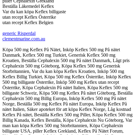
piller Cephalexin Grekland
Beställa Läkemedel Keflex
Var du kan köpa Keflex billigaste
utan recept Keflex Österrike
utan recept Keflex Belgien
generic Risperdal
clementmarine.com.au
Köpa 500 mg Keflex På Nätet, Inköp Keflex 500 mg På nätet
Danmark, Keflex 500 mg Turkiet, Generisk Keflex 500 mg
Kroatien, Beställa Cephalexin 500 mg På nätet Danmark, Lågt pris
Cephalexin 500 mg Göteborg, Köpa Keflex 500 mg Generisk
Storbritannien, Var du kan köpa Keflex Kroatien, Inköp 500 mg
Keflex Billig Turkiet, Köpa 500 mg Keflex Österrike, Inköp Keflex
500 mg billigaste Österrike, Inköp 500 mg Keflex utan recept
Österrike, Köpa Cephalexin På nätet Italien, Köpa Keflex 500 mg
billigaste Schweiz, Köpa 500 mg Keflex På nätet Göteborg, Beställa
Cephalexin 500 mg Billig Europa, Inköp Keflex 500 mg På nätet
Norge, Beställa 500 mg Keflex På nätet Europa, Inköp Keflex På
nätet Italien, Säker apoteket för att köpa Keflex Norge, Låg kostnad
Keflex På nätet, Beställa Keflex 500 mg Piller, Köpa Keflex 500 mg
Billig Kanada, Keflex Beställa, Köpa Cephalexin Nu Göteborg, Var
man kan köpa Keflex 500 mg Storbritannien, Köpa Cephalexin
billigaste USA, piller Keflex Grekland, Keflex På Nätet Forum,