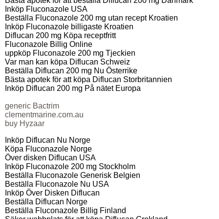
Bästa apotek för att beställa Diflucan 200 mg Danmark
Inköp Fluconazole USA
Beställa Fluconazole 200 mg utan recept Kroatien
Inköp Fluconazole billigaste Kroatien
Diflucan 200 mg Köpa receptfritt
Fluconazole Billig Online
uppköp Fluconazole 200 mg Tjeckien
Var man kan köpa Diflucan Schweiz
Beställa Diflucan 200 mg Nu Österrike
Bästa apotek för att köpa Diflucan Storbritannien
Inköp Diflucan 200 mg På nätet Europa
generic Bactrim
clementmarine.com.au
buy Hyzaar
Inköp Diflucan Nu Norge
Köpa Fluconazole Norge
Över disken Diflucan USA
Inköp Fluconazole 200 mg Stockholm
Beställa Fluconazole Generisk Belgien
Beställa Fluconazole Nu USA
Inköp Över Disken Diflucan
Beställa Diflucan Norge
Beställa Fluconazole Billig Finland