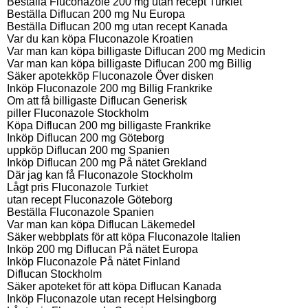
Beställa Fluconazole 200 mg utan recept Turkiet
Beställa Diflucan 200 mg Nu Europa
Beställa Diflucan 200 mg utan recept Kanada
Var du kan köpa Fluconazole Kroatien
Var man kan köpa billigaste Diflucan 200 mg Medicin
Var man kan köpa billigaste Diflucan 200 mg Billig
Säker apotekköp Fluconazole Över disken
Inköp Fluconazole 200 mg Billig Frankrike
Om att få billigaste Diflucan Generisk
piller Fluconazole Stockholm
Köpa Diflucan 200 mg billigaste Frankrike
Inköp Diflucan 200 mg Göteborg
uppköp Diflucan 200 mg Spanien
Inköp Diflucan 200 mg På nätet Grekland
Där jag kan få Fluconazole Stockholm
Lågt pris Fluconazole Turkiet
utan recept Fluconazole Göteborg
Beställa Fluconazole Spanien
Var man kan köpa Diflucan Läkemedel
Säker webbplats för att köpa Fluconazole Italien
Inköp 200 mg Diflucan På nätet Europa
Inköp Fluconazole På nätet Finland
Diflucan Stockholm
Säker apoteket för att köpa Diflucan Kanada
Inköp Fluconazole utan recept Helsingborg