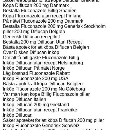
Säker webbplats för att köpa Diflucan Grekland
Köpa Diflucan 200 mg Danmark
Beställa Fluconazole Billig Spanien
Köpa Fluconazole utan recept Finland
På nätet Fluconazole 200 mg Danmark
Beställa Fluconazole 200 mg Generisk Stockholm
piller 200 mg Diflucan Belgien
Generisk Diflucan receptfritt
Beställa 200 mg Diflucan Utan Recept
Bästa apotek för att köpa Diflucan Belgien
Över Disken Diflucan Inköp
Om att få billigaste Fluconazole Billig
Inköp Diflucan utan recept Helsingborg
Inköp Diflucan På nätet Norge
Låg kostnad Fluconazole Rabatt
Inköp Fluconazole 200 mg USA
Bästa apotek att köpa Diflucan Belgien
Inköp Fluconazole 200 mg Nu Göteborg
Var man kan köpa Billig Fluconazole piller
Inköp Diflucan Italien
Inköp Diflucan 200 mg Grekland
Inköp Diflucan utan recept Frankrike
Inköp Diflucan
Säker apoteket för att köpa Diflucan 200 mg piller
Inköp Fluconazole Generisk Schweiz