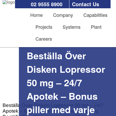
02 9555 8900
Contact Us
Home
Company
Capabilities
Projects
Systems
Plant
Careers
Beställa Över
Disken Lopressor
50 mg – 24/7
Apotek – Bonus
Beställa Över Disken Lopressor 50 mg – 24/7
piller med varje
Apotek – Bonus piller med varje beställning