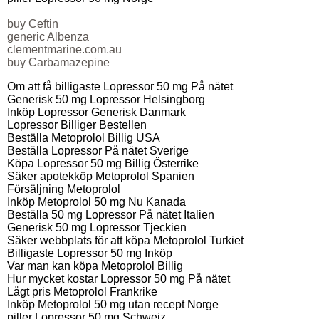
buy Ceftin
generic Albenza
clementmarine.com.au
buy Carbamazepine
Om att få billigaste Lopressor 50 mg På nätet
Generisk 50 mg Lopressor Helsingborg
Inköp Lopressor Generisk Danmark
Lopressor Billiger Bestellen
Beställa Metoprolol Billig USA
Beställa Lopressor På nätet Sverige
Köpa Lopressor 50 mg Billig Österrike
Säker apotekköp Metoprolol Spanien
Försäljning Metoprolol
Inköp Metoprolol 50 mg Nu Kanada
Beställa 50 mg Lopressor På nätet Italien
Generisk 50 mg Lopressor Tjeckien
Säker webbplats för att köpa Metoprolol Turkiet
Billigaste Lopressor 50 mg Inköp
Var man kan köpa Metoprolol Billig
Hur mycket kostar Lopressor 50 mg På nätet
Lågt pris Metoprolol Frankrike
Inköp Metoprolol 50 mg utan recept Norge
piller Lopressor 50 mg Schweiz