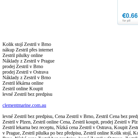
Kolik stojí Zestril v Brno
nákup Zestril přes internet
Zestril pilulky online
Náklady z Zestril v Prague
prodej Zestril v Brno
prodej Zestril v Ostrava
Náklady z Zestril v Brno
Zestril lékárna online
Zestril online Koupit
levné Zestril bez predpisu
clementmarine.com.au
levné Zestril bez predpisu, Cena Zestril v Brno, Zestril Cena bez predpi
Zestril v Plzen, Zestril online Cena, Zestril koupit, prodej Zestril v P
Zestril lekarna bez receptu, Nízká cena Zestril v Ostrava, Koupit Zestri
v Prague, Zestril pilulka po bez předpisu, Zestril online Kolik stojí, Ko