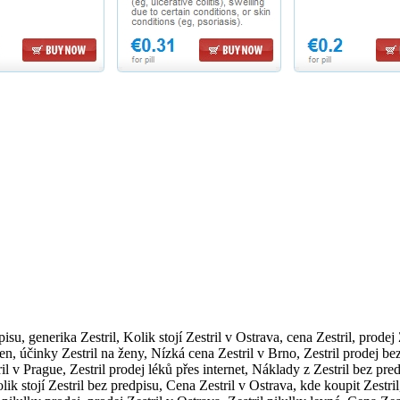
su, generika Zestril, Kolik stojí Zestril v Ostrava, cena Zestril, prodej
lzen, účinky Zestril na ženy, Nízká cena Zestril v Brno, Zestril prodej be
l v Prague, Zestril prodej léků přes internet, Náklady z Zestril bez predp
lik stojí Zestril bez predpisu, Cena Zestril v Ostrava, kde koupit Zestril,