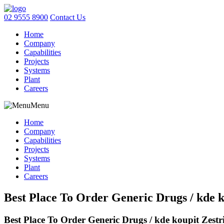
02 9555 8900
Contact Us
Home
Company
Capabilities
Projects
Systems
Plant
Careers
Menu
Home
Company
Capabilities
Projects
Systems
Plant
Careers
Best Place To Order Generic Drugs / kde k
Best Place To Order Generic Drugs / kde koupit Zestr