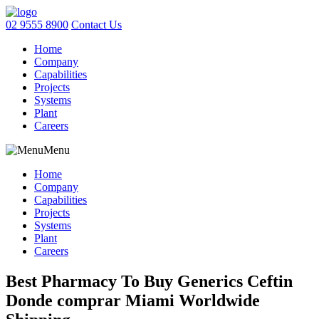
02 9555 8900
Contact Us
Home
Company
Capabilities
Projects
Systems
Plant
Careers
Menu
Home
Company
Capabilities
Projects
Systems
Plant
Careers
Best Pharmacy To Buy Generics Ceftin
Donde comprar Miami Worldwide