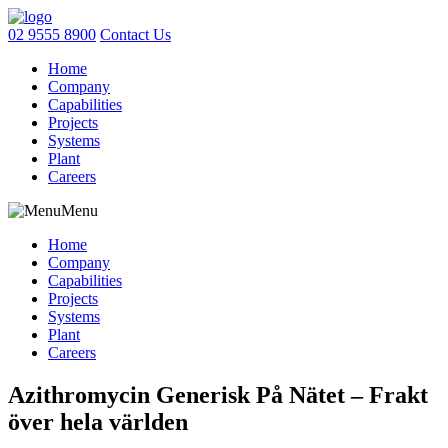
02 9555 8900
Contact Us
Home
Company
Capabilities
Projects
Systems
Plant
Careers
Menu
Home
Company
Capabilities
Projects
Systems
Plant
Careers
Azithromycin Generisk På Nätet – Frakt
över hela världen