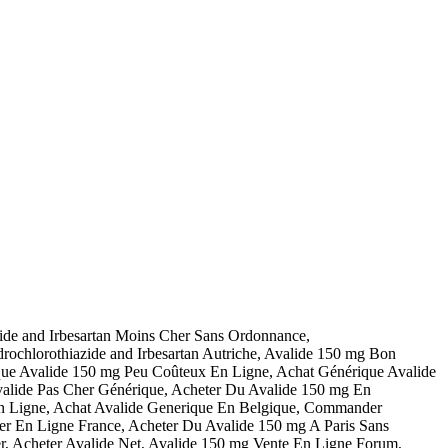
ide and Irbesartan Moins Cher Sans Ordonnance,
rochlorothiazide and Irbesartan Autriche, Avalide 150 mg Bon
ue Avalide 150 mg Peu Coûteux En Ligne, Achat Générique Avalide
Avalide Pas Cher Générique, Acheter Du Avalide 150 mg En
En Ligne, Achat Avalide Generique En Belgique, Commander
ter En Ligne France, Acheter Du Avalide 150 mg A Paris Sans
, Acheter Avalide Net, Avalide 150 mg Vente En Ligne Forum,