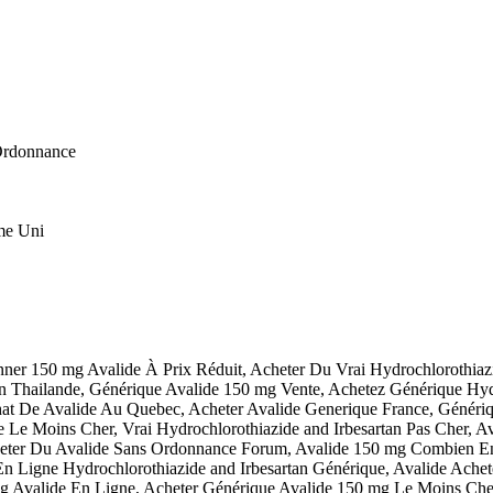
 Ordonnance
me Uni
ner 150 mg Avalide À Prix Réduit, Acheter Du Vrai Hydrochlorothiaz
En Thailande, Générique Avalide 150 mg Vente, Achetez Générique Hyd
t De Avalide Au Quebec, Acheter Avalide Generique France, Génériq
e Le Moins Cher, Vrai Hydrochlorothiazide and Irbesartan Pas Cher, 
cheter Du Avalide Sans Ordonnance Forum, Avalide 150 mg Combien 
En Ligne Hydrochlorothiazide and Irbesartan Générique, Avalide Ache
 Avalide En Ligne, Acheter Générique Avalide 150 mg Le Moins Cher