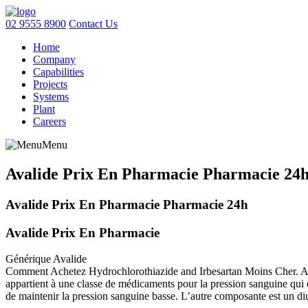
02 9555 8900
Contact Us
Home
Company
Capabilities
Projects
Systems
Plant
Careers
Menu
Avalide Prix En Pharmacie Pharmacie 24
Avalide Prix En Pharmacie Pharmacie 24h
Avalide Prix En Pharmacie
Générique Avalide
Comment Achetez Hydrochlorothiazide and Irbesartan Moins Cher. Ava
appartient à une classe de médicaments pour la pression sanguine qui e
de maintenir la pression sanguine basse. L’autre composante est un diu