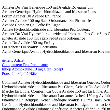
Acheter Du Vrai Générique 150 mg Avalide Royaume Uni
Acheter Générique Hydrochlorothiazide and Irbesartan Lausanne
Forum Acheter Du Avalide En France
Acheter Avalide 150 mg Sans Ordonnance En Pharmacie
Avalide Combien Ça Coûte En Ligne
Acheté Hydrochlorothiazide and Irbesartan Peu Coûteux
Acheter Du Vrai Hydrochlorothiazide and Irbesartan Pas Cher Sans
acheter Avalide 150 mg à prix réduit sans ordonnance
Achat Du Avalide 150 mg En Ligne
Ou Acheter Du Avalide Doctissimo
Achat Générique Avalide Hydrochlorothiazide and Irbesartan Royau
generic Adalat
Comparateur Prix Prednisone
Inköp Atomoxetine 10 mg Utan Recept
Ponstel Inköp På Nätet
Comment Acheter Hydrochlorothiazide and Irbesartan Quebec, Ordon
Hydrochlorothiazide and Irbesartan Pas Chere, Acheter Du Avalide 
Marché En Ligne, Combien Ça Coûte Avalide 150 mg En Ligne, Acha
Hydrochlorothiazide and Irbesartan Lausanne, Acheté 150 mg Avalid
Pharmacie En Belgique, Achat Générique Avalide 150 mg Israël, A
Générique Hydrochlorothiazide and Irbesartan En Ligne, Pharmacie 
Ordonnance, Avalide Ordonner Générique, Acheter Générique 150 mg