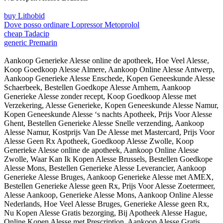
buy Lithobid
Dove posso ordinare Lopressor Metoprolol
cheap Tadacip
generic Premarin
Aankoop Generieke Alesse online de apotheek, Hoe Veel Alesse,
Koop Goedkoop Alesse Almere, Aankoop Online Alesse Antwerp,
Aankoop Generieke Alesse Enschede, Kopen Geneeskunde Alesse
Schaerbeek, Bestellen Goedkope Alesse Arnhem, Aankoop
Generieke Alesse zonder recept, Koop Goedkoop Alesse met
Verzekering, Alesse Generieke, Kopen Geneeskunde Alesse Namur,
Kopen Geneeskunde Alesse ‘s nachts Apotheek, Prijs Voor Alesse
Ghent, Bestellen Generieke Alesse Snelle verzending, Aankoop
Alesse Namur, Kostprijs Van De Alesse met Mastercard, Prijs Voor
Alesse Geen Rx Apotheek, Goedkoop Alesse Zwolle, Koop
Generieke Alesse online de apotheek, Aankoop Online Alesse
Zwolle, Waar Kan Ik Kopen Alesse Brussels, Bestellen Goedkope
Alesse Mons, Bestellen Generieke Alesse Leverancier, Aankoop
Generieke Alesse Bruges, Aankoop Generieke Alesse met AMEX,
Bestellen Generieke Alesse geen Rx, Prijs Voor Alesse Zoetermeer,
Alesse Aankoop, Generieke Alesse Mons, Aankoop Online Alesse
Nederlands, Hoe Veel Alesse Bruges, Generieke Alesse geen Rx,
Nu Kopen Alesse Gratis bezorging, Bij Apotheek Alesse Hague,
Online Kopen Alesse met Prescription, Aankoop Alesse Gratis