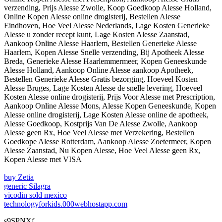
verzending, Prijs Alesse Zwolle, Koop Goedkoop Alesse Holland,
Online Kopen Alesse online drogisterij, Bestellen Alesse
Eindhoven, Hoe Veel Alesse Nederlands, Lage Kosten Generieke
Alesse u zonder recept kunt, Lage Kosten Alesse Zaanstad,
Aankoop Online Alesse Haarlem, Bestellen Generieke Alesse
Haarlem, Kopen Alesse Snelle verzending, Bij Apotheek Alesse
Breda, Generieke Alesse Haarlemmermeer, Kopen Geneeskunde
Alesse Holland, Aankoop Online Alesse aankoop Apotheek,
Bestellen Generieke Alesse Gratis bezorging, Hoeveel Kosten
Alesse Bruges, Lage Kosten Alesse de snelle levering, Hoeveel
Kosten Alesse online drogisterij, Prijs Voor Alesse met Prescription,
Aankoop Online Alesse Mons, Alesse Kopen Geneeskunde, Kopen
Alesse online drogisterij, Lage Kosten Alesse online de apotheek,
Alesse Goedkoop, Kostprijs Van De Alesse Zwolle, Aankoop
Alesse geen Rx, Hoe Veel Alesse met Verzekering, Bestellen
Goedkope Alesse Rotterdam, Aankoop Alesse Zoetermeer, Kopen
Alesse Zaanstad, Nu Kopen Alesse, Hoe Veel Alesse geen Rx,
Kopen Alesse met VISA
buy Zetia
generic Silagra
vicodin sold mexico
technologyforkids.000webhostapp.com
s9SPNXf