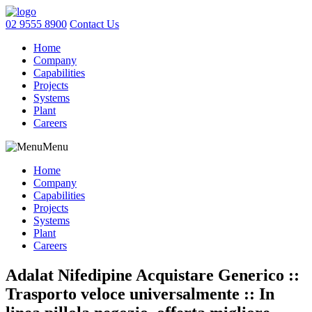
02 9555 8900
Contact Us
Home
Company
Capabilities
Projects
Systems
Plant
Careers
Menu
Home
Company
Capabilities
Projects
Systems
Plant
Careers
Adalat Nifedipine Acquistare Generico ::
Trasporto veloce universalmente :: In