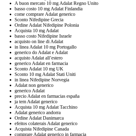
A buon mercato 10 mg Adalat Regno Unito
basso costo 10 mg Adalat Finlandia
come comprare Adalat generico
Sconto Nifedipine Grecia
Ordine Adalat Nifedipine Polonia
Acquista 10 mg Adalat
basso costo Nifedipine Israele
acquisto on line di Adalat
in linea Adalat 10 mg Portogallo
generico do Adalat e Adalat
acquisto Adalat all’estero
generico Adalat en farmacia
Sconto Adalat 10 mg UK
Sconto 10 mg Adalat Stati Uniti
in linea Nifedipine Norvegia
Adalat non generico
generico Adalat
precio Adalat en farmacias españa
ja tem Adalat generico
Acquista 10 mg Adalat Tacchino
Adalat generico andorra
Ordine Adalat Danimarca
efeitos colaterais Adalat generico
Acquista Nifedipine Canada
comprare Adalat generico in farmacia